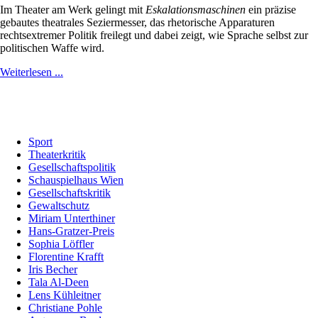
Im Theater am Werk gelingt mit
Eskalationsmaschinen
ein präzise
gebautes theatrales Seziermesser, das rhetorische Apparaturen
rechtsextremer Politik freilegt und dabei zeigt, wie Sprache selbst zur
politischen Waffe wird.
Weiterlesen ...
Sport
Theaterkritik
Gesellschaftspolitik
Schauspielhaus Wien
Gesellschaftskritik
Gewaltschutz
Miriam Unterthiner
Hans-Gratzer-Preis
Sophia Löffler
Florentine Krafft
Iris Becher
Tala Al-Deen
Lens Kühleitner
Christiane Pohle