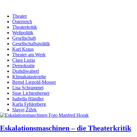
Theater
Österreich
Theaterkritik
Weltpolitik
Gesellschaft
Gesellschaftspolitik
Karl Kraus
Theater am Werk
Clara Luzia
Demokratie
Drahdiwaberl
Klimakatastrophe
Bernd Liepold-Mosser
Lisa Schrammel
Suse Lichtenberger
Isabella Händler
Karla Fehlenberg
Slavoj Žižek
Eskalationsmaschinen – die Theaterkritik