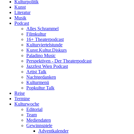
Kulturpolitik
Kunst
Literatur
Musik
Podcast
Alles Schrammel
Filmkultur
16+ Theaterpodcast
Kulturviertelstunde
Kunst.Kultur.Diskurs
Paladino Music
Perspektiven - Der Theaterpodcast
Jazzfest Wien Podcast
Artist Talk
Nachtgedanken
Kulturmenü
Popkultur Talk
Reise
Termine
Kulturwoche
Editorial
Team
Mediendaten
Gewinnspiele
Adventkalender