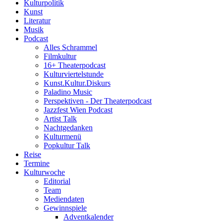
Kulturpolitik
Kunst
Literatur
Musik
Podcast
Alles Schrammel
Filmkultur
16+ Theaterpodcast
Kulturviertelstunde
Kunst.Kultur.Diskurs
Paladino Music
Perspektiven - Der Theaterpodcast
Jazzfest Wien Podcast
Artist Talk
Nachtgedanken
Kulturmenü
Popkultur Talk
Reise
Termine
Kulturwoche
Editorial
Team
Mediendaten
Gewinnspiele
Adventkalender