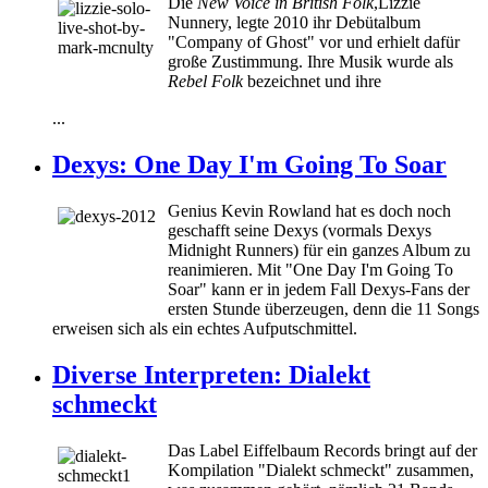
Die
N
ew Voice in British Folk
,
Lizzie
Nunnery, legte 2010 ihr Debütalbum
"Company of Ghost" vor und erhielt dafür
große Zustimmung. Ihre Musik wurde als
Rebel Folk
bezeichnet und ihre
...
Dexys: One Day I'm Going To Soar
Genius Kevin Rowland hat es doch noch
geschafft seine Dexys (vormals Dexys
Midnight Runners) für ein ganzes Album zu
reanimieren. Mit "One Day I'm Going To
Soar" kann er in jedem Fall Dexys-Fans der
ersten Stunde überzeugen, denn die 11 Songs
erweisen sich als ein echtes Aufputschmittel.
Diverse Interpreten: Dialekt
schmeckt
Das Label Eiffelbaum Records bringt auf der
Kompilation "Dialekt schmeckt" zusammen,