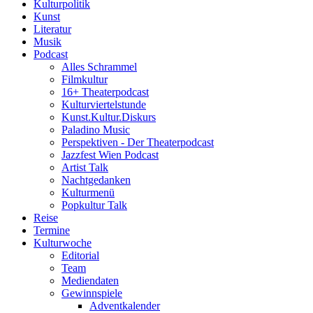
Kulturpolitik
Kunst
Literatur
Musik
Podcast
Alles Schrammel
Filmkultur
16+ Theaterpodcast
Kulturviertelstunde
Kunst.Kultur.Diskurs
Paladino Music
Perspektiven - Der Theaterpodcast
Jazzfest Wien Podcast
Artist Talk
Nachtgedanken
Kulturmenü
Popkultur Talk
Reise
Termine
Kulturwoche
Editorial
Team
Mediendaten
Gewinnspiele
Adventkalender