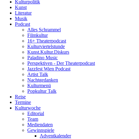
Kulturpolitik
Kunst
Literatur
Musik
Podcast
Alles Schrammel
Filmkultur
16+ Theaterpodcast
Kulturviertelstunde
Kunst.Kultur.Diskurs
Paladino Music
Perspektiven - Der Theaterpodcast
Jazzfest Wien Podcast
Artist Talk
Nachtgedanken
Kulturmenü
Popkultur Talk
Reise
Termine
Kulturwoche
Editorial
Team
Mediendaten
Gewinnspiele
Adventkalender