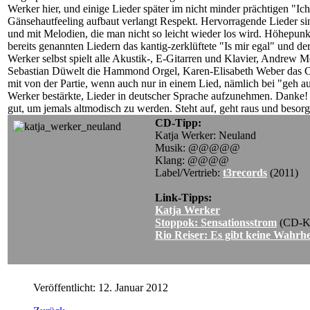
Werker hier, und einige Lieder später im nicht minder prächtigen "Ic
Gänsehautfeeling aufbaut verlangt Respekt. Hervorragende Lieder sin
und mit Melodien, die man nicht so leicht wieder los wird. Höhepunkt
bereits genannten Liedern das kantig-zerklüftete "Is mir egal" und 
Werker selbst spielt alle Akustik-, E-Gitarren und Klavier, Andrew
Sebastian Düwelt die Hammond Orgel, Karen-Elisabeth Weber das Cell
mit von der Partie, wenn auch nur in einem Lied, nämlich bei "geh a
Werker bestärkte, Lieder in deutscher Sprache aufzunehmen. Danke! 
gut, um jemals altmodisch zu werden. Steht auf, geht raus und besor
CD-Tipp:
Katja Werker: Neuland
Musik: @@@@@
Klang: @@@@
Label/Vertrieb:
t3records
(2011)
Link-Tipps:
Katja Werker
Stoppok: Sensationsstrom
(CD-Kr
Rio Reiser: Es gibt keine Wahrhe
Veröffentlicht: 12. Januar 2012