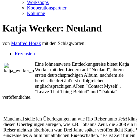
Workshops
Kooperationspartner
Kolumne
Katja Werker: Neuland
von
Manfred Horak
mit den Schlagworten:
Rezension
Eine lohnenswerte Entdeckungsreise bietet Katja
Werker mit den Liedern auf "Neuland", ihrem
ersten deutschsprachigen Album, nachdem sie
bereits die drei äußerst erfolgreichen
englischsprachigen Alben "Contact Myself",
"Leave That Thing Behind" und "Dakota"
veröffentlichte.
Manchmal stelle ich Überlegungen an wie Rio Reiser anno
Jetzt
kling
diesen Überlegungen anregen, wie z.B. Johanna Zeul, die 2008 ein 
Reiser nicht zu überhören war. Drei Jahre später veröffentlicht Katj
eingespieltes Album mit ähnlichen Eigenschaften. "Es ist Zeit für ei