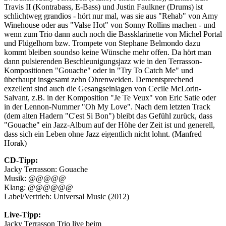
Travis II (Kontrabass, E-Bass) und Justin Faulkner (Drums) ist
schlichtweg grandios - hört nur mal, was sie aus "Rehab" von Amy
Winehouse oder aus "Valse Hot" von Sonny Rollins machen - und
wenn zum Trio dann auch noch die Bassklarinette von Michel Portal
und Flügelhorn bzw. Trompete von Stephane Belmondo dazu
kommt bleiben soundso keine Wünsche mehr offen. Da hört man
dann pulsierenden Beschleunigungsjazz wie in den Terrasson-
Kompositionen "Gouache" oder in "Try To Catch Me" und
überhaupt insgesamt zehn Ohrenweiden. Dementsprechend
exzellent sind auch die Gesangseinlagen von Cecile McLorin-
Salvant, z.B. in der Komposition "Je Te Veux" von Eric Satie oder
in der Lennon-Nummer "Oh My Love". Nach dem letzten Track
(dem alten Hadern "C'est Si Bon") bleibt das Gefühl zurück, dass
"Gouache" ein Jazz-Album auf der Höhe der Zeit ist und generell,
dass sich ein Leben ohne Jazz eigentlich nicht lohnt. (Manfred
Horak)
CD-Tipp:
Jacky Terrasson: Gouache
Musik: @@@@@
Klang: @@@@@@
Label/Vertrieb: Universal Music (2012)
Live-Tipp:
Jacky Terrasson Trio live beim
Salzburger Jazzherbst