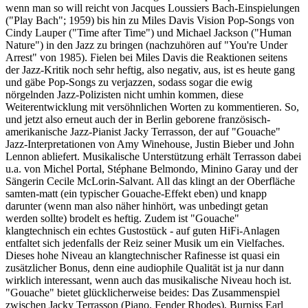
wenn man so will reicht von Jacques Loussiers Bach-Einspielungen
("Play Bach"; 1959) bis hin zu Miles Davis Vision Pop-Songs von
Cindy Lauper ("Time after Time") und Michael Jackson ("Human
Nature") in den Jazz zu bringen (nachzuhören auf "You're Under
Arrest" von 1985). Fielen bei Miles Davis die Reaktionen seitens
der Jazz-Kritik noch sehr heftig, also negativ, aus, ist es heute gang
und gäbe Pop-Songs zu verjazzen, sodass sogar die ewig
nörgelnden Jazz-Polizisten nicht umhin kommen, diese
Weiterentwicklung mit versöhnlichen Worten zu kommentieren. So,
und jetzt also erneut auch der in Berlin geborene französisch-
amerikanische Jazz-Pianist Jacky Terrasson, der auf "Gouache"
Jazz-Interpretationen von Amy Winehouse, Justin Bieber und John
Lennon abliefert. Musikalische Unterstützung erhält Terrasson dabei
u.a. von Michel Portal, Stéphane Belmondo, Minino Garay und der
Sängerin Cecile McLorin-Salvant. All das klingt an der Oberfläche
samten-matt (ein typischer Gouache-Effekt eben) und knapp
darunter (wenn man also näher hinhört, was unbedingt getan
werden sollte) brodelt es heftig. Zudem ist "Gouache"
klangtechnisch ein echtes Gustostück - auf guten HiFi-Anlagen
entfaltet sich jedenfalls der Reiz seiner Musik um ein Vielfaches.
Dieses hohe Niveau an klangtechnischer Rafinesse ist quasi ein
zusätzlicher Bonus, denn eine audiophile Qualität ist ja nur dann
wirklich interessant, wenn auch das musikalische Niveau hoch ist.
"Gouache" bietet glücklicherweise beides: Das Zusammenspiel
zwischen Jacky Terrasson (Piano, Fender Rhodes), Burniss Earl