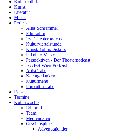
Kulturpolitik
Kunst
Literatur
Musik
Podcast
Alles Schrammel
Filmkultur
16+ Theaterpodcast
Kulturviertelstunde
Kunst.Kultur.Diskurs
Paladino Music
Perspektiven - Der Theaterpodcast
Jazzfest Wien Podcast
Artist Talk
Nachtgedanken
Kulturmenü
Popkultur Talk
Reise
Termine
Kulturwoche
Editorial
Team
Mediendaten
Gewinnspiele
Adventkalender