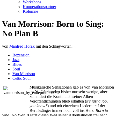
Workshops
Kooperationspartner
Kolumne
Van Morrison: Born to Sing:
No Plan B
von
Manfred Horak
mit den Schlagworten:
Rezension
Jazz
Blues
Soul
Van Morrison
Celtic Soul
Musikalische Sensationen gab es von Van Morrison
im 21. Jahrhundert bisher nur sehr wenige, aber
zumindest die Kontinuität seiner Alben-
Veröffentlichungen blieb erhalten (
it's just a job,
you know?
) und mit einzelnen Liedern traf der
Berufssänger immer noch voll ins Herz.
Born to
Sing: No Plan B
setzt diesen Weg seiner Arbeitsstudien frei nach