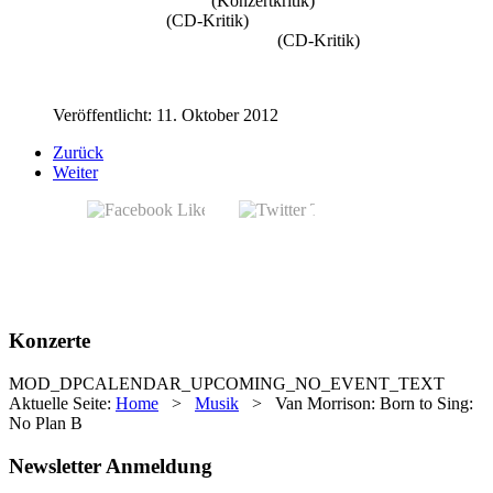
Van Morrison live in Wien
(Konzertkritik)
Bob Dylan: Tempest
(CD-Kritik)
Dexys: One Day I'm Going To Soar
(CD-Kritik)
Veröffentlicht: 11. Oktober 2012
Zurück
Weiter
Konzerte
MOD_DPCALENDAR_UPCOMING_NO_EVENT_TEXT
Aktuelle Seite:
Home
>
Musik
>
Van Morrison: Born to Sing:
No Plan B
Newsletter Anmeldung