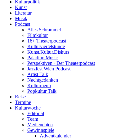
Kulturpolitik
Kunst
Literatur
Musik
Podcast
Alles Schrammel
Filmkultur
16+ Theaterpodcast
Kulturviertelstunde
Kunst.Kultur.Diskurs
Paladino Music
Perspektiven - Der Theaterpodcast
Jazzfest Wien Podcast
Artist Talk
Nachtgedanken
Kulturmenü
Popkultur Talk
Reise
Termine
Kulturwoche
Editorial
Team
Mediendaten
Gewinnspiele
Adventkalender