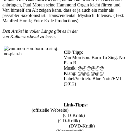
anbringen, Paul Moran seine Hammond Organ leicht flirren und
Van himself am Alt zeigen kann, dass er ja auch ein mehr als
passabler Saxofonist ist. Transzendental. Mystisch.
Intensiv
. (Text:
Manfred Horak; Foto: Exile Productions)
Den Artikel in voller Länge gibt es in der
E-Zine-Ausgabe No 2
von Kulturwoche.at zu lesen.
CD-Tipp:
Van Morrison: Born To Sing: No
Plan B
Musik: @@@@@@
Klang: @@@@@@
Label/Vertrieb: Blue Note/EMI
(2012)
Link-Tipps:
Van Morrison
(offizielle Webseite)
Van Morrison: Keep it Simple
(CD-Kritik)
Van Morrison: Magic Time
(CD-Kritik)
Van Morrison: Live at Montreux
(DVD-Kritik)