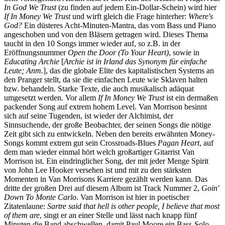
In God We Trust
(zu finden auf jedem Ein-Dollar-Schein) wird hier
If In Money We Trust
und wirft gleich die Frage hinterher:
Where's
God?
Ein düsteres Acht-Minuten-Mantra, das vom Bass und Piano
angeschoben und von den Bläsern getragen wird. Dieses Thema
taucht in den 10 Songs immer wieder auf, so z.B. in der
Eröffnungsnummer
Open the Door (To Your Heart)
, sowie in
Educating Archie
[
Archie ist in Irland das Synonym für einfache
Leute; Anm.
], das die globale Elite des kapitalistischen Systems an
den Pranger stellt, da sie die einfachen Leute wie Sklaven halten
bzw. behandeln. Starke Texte, die auch musikalisch adäquat
umgesetzt werden. Vor allem
If In Money We Trust
ist ein dermaßen
packender Song auf extrem hohem Level. Van Morrison besinnt
sich auf seine Tugenden, ist wieder der Alchimist, der
Sinnsuchende, der große Beobachter, der seinen Songs die nötige
Zeit gibt sich zu entwickeln. Neben den bereits erwähnten Money-
Songs kommt extrem gut sein Crossroads-Blues
Pagan Heart
, auf
dem man wieder einmal hört welch großartiger Gitarrist Van
Morrison ist. Ein eindringlicher Song, der mit jeder Menge Spirit
von John Lee Hooker versehen ist und mit zu den stärksten
Momenten in Van Morrisons Karriere gezählt werden kann. Das
dritte der großen Drei auf diesem Album ist Track Nummer 2,
Goin'
Down To Monte Carlo
. Van Morrison ist hier in poetischer
Zitatenlaune:
Sartre said that hell is other people, I believe that most
of them are
, singt er an einer Stelle und lässt nach knapp fünf
Minuten die Band abschwellen, damit Paul Moore ein Bass-Solo