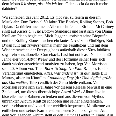
dem Motto
Ich singe, also bin ich
fort. Oder steckt da noch mehr
dahinter?
Wir schreiben das Jahr 2012. Es gibt viel zu feiern in diesem
Musikjahr. Zum Beispiel 50 Jahre The Beatles, Rolling Stones, Bob
Dylan. Da dürfen auch neue Alben nicht fehlen. Sir Paul McCartney
singt auf
Kisses On The Bottom
Standards und lässt sich von Diana
Krall am Piano begleiten, Mick Jagger autorisiert seine Biografie
und die Rolling Stones machen ein lautes
Grrr!
zum Fünfziger, Bob
Dylan füllt mit
Tempest
einmal mehr die Feuilletons und mit dem
Wiedererwachen der Dexys gibt es außerhalb dieser 50er-Jubiläen
sogar ein sensationelles Comeback. Last but not least: Nach der 40-
Jahr-Feier von
Astral Weeks
und der Hoffnung seiner Fans sich
damit wieder ausreichend motiviert zu haben, legt Van Morrison
sein 40. Album vor. Titel:
Born To Sing: No Plan B
. Ja, es ist eine
Veränderung eingetreten.
Alles, was anders ist, ist gut
, sagte Bill
Murray, als er im Kinofilm
Groundhog Day
(dt.:
Und täglich grüßt
das Murmeltier
; 1993) endlich der Zeitschleife entkam. Van
Morrison setzte sich zwei Jahre vor diesem Release bewusst in eine
Zeitkapsel, um dieses übermächtige
Astral Weeks
Album live in
bisweilen neue Bahnen zu lenken und aus diesem von Mythos
umrankten Album Kraft zu schöpfen und seiner eingerenkten,
vorhersehbaren und von daher weidlich bequemen, Musikzone zu
entfliehen und seiner Karriere einen neuen Schub zu geben. Auf
dem vorliegenden Album stellt er den Kult des Geldes in Frage. Aus