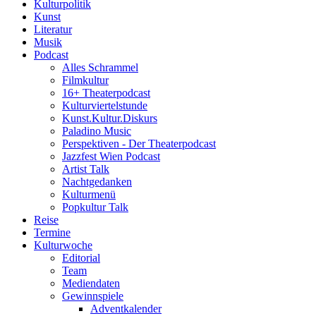
Kulturpolitik
Kunst
Literatur
Musik
Podcast
Alles Schrammel
Filmkultur
16+ Theaterpodcast
Kulturviertelstunde
Kunst.Kultur.Diskurs
Paladino Music
Perspektiven - Der Theaterpodcast
Jazzfest Wien Podcast
Artist Talk
Nachtgedanken
Kulturmenü
Popkultur Talk
Reise
Termine
Kulturwoche
Editorial
Team
Mediendaten
Gewinnspiele
Adventkalender