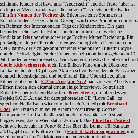
schlimme Kinder gibt bzw. ums "Anderssein" und der Frage "aber ist
nicht jeder Mensch anders als alle anderen?", so behandelt z.B. der
Film
Im Namen der Tochter
die Erlebnisse eines Sommers in
Ecuador in den 1970er Jahren. Gezeigt wird diese Produktion übrigens
im Rahmen des Internationalen Tags der Kinderrechte. Ein ganz
besonders sehenswerter Film ist auch die finnisch-schwedische
Produktion
Iris
über eine schwierige Tochter-Mutter-Beziehung. Ein
großartiger, kluger Film mit starken psychologischen Elementen und
viel Charme, der sich gekonnt mit einer scheinbaren Bullerbü-Idylle
und den Schwierigkeiten der Frauenemanzipation im ausgehenden 19.
Jahrhundert auseinandersetzt. Beim Kinderfilmfestival ist aber auch mit
Coole Kids weinen nicht
ein feinfühliges Kino um die Diagnose
Leukämie bei der 13-jährigen Akki zu sehen. Keine leichte Kost, aber
dennoch lebensbejahend und berührend. Eine Übersicht zu allen
Filmen gibt es in der
E-Zine-Ausgabe No 2
nachzulesen. Abseits von
Filmen finden sich diesmal erneut einige Interviews. So traf sich
Robert Fischer mit dem Bassisten
Oliver Steger
, um über dessen
Projekt S.O.D.A. und der dazugehörenden CD "Love Call" zu
sprechen. Nadia Baha wiederum traf sich (virtuell) mit
Bernhard
Eder
, der Fragen zum neuen Album "Post Breakup Coffee"
beantwortete. Und schließlich sei noch auf das nächste Festival
hingewiesen, das in Wien stattfinden wird. Das
Blue Bird Festival
geht wie jedes Jahr im Porgy & Bess über die Bühne. Für Samstag,
24.11., gibt es auf Kulturwoche.at
Eintrittskarten zu gewinnen
und
somit wünscht das Redaktionsteam eine gewinnorientierte