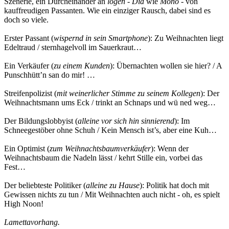
Szenerie, ein Durcheinander an
logen
-
Dia
wie
Mono
- von
kauffreudigen Passanten. Wie ein einziger Rausch, dabei sind es
doch so viele.
Erster Passant (
wispernd in sein Smartphone
): Zu Weihnachten liegt
Edeltraud / sternhagelvoll im Sauerkraut…
Ein Verkäufer (
zu einem Kunden
): Übernachten wollen sie hier? / A
Punschhütt’n san do mir! …
Streifenpolizist (
mit weinerlicher Stimme zu seinem Kollegen
): Der
Weihnachtsmann ums Eck / trinkt an Schnaps und wü ned weg…
Der Bildungslobbyist (
alleine vor sich hin sinnierend
): Im
Schneegestöber ohne Schuh / Kein Mensch ist’s, aber eine Kuh…
Ein Optimist (
zum Weihnachtsbaumverkäufer
): Wenn der
Weihnachtsbaum die Nadeln lässt / kehrt Stille ein, vorbei das
Fest…
Der beliebteste Politiker (
alleine zu Hause
): Politik hat doch mit
Gewissen nichts zu tun / Mit Weihnachten auch nicht - oh, es spielt
High Noon!
Lamettavorhang.