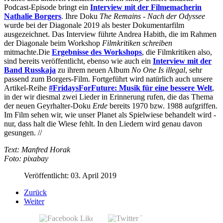
Podcast-Episode bringt ein
Interview mit der Filmemacherin
Nathalie Borgers
. Ihre Doku
The Remains - Nach der Odyssee
wurde bei der Diagonale 2019 als bester Dokumentarfilm
ausgezeichnet. Das Interview führte Andrea Habith, die im Rahmen
der Diagonale beim Workshop
Filmkritiken schreiben
mitmachte.Die
Ergebnisse des Workshops
, die Filmkritiken also,
sind bereits veröffentlicht, ebenso wie auch ein
Interview mit der
Band Russkaja
zu ihrem neuen Album
No One Is illegal
, sehr
passend zum Borgers-Film. Fortgeführt wird natürlich auch unsere
Artikel-Reihe
#FridaysForFuture: Musik für eine bessere Welt
,
in der wir diesmal zwei Lieder in Erinnerung rufen, die das Thema
der neuen Geyrhalter-Doku
Erde
bereits 1970 bzw. 1988 aufgriffen.
Im Film sehen wir, wie unser Planet als Spielwiese behandelt wird -
nur, dass halt die Wiese fehlt. In den Liedern wird genau davon
gesungen. //
Text: Manfred Horak
Foto: pixabay
Veröffentlicht: 03. April 2019
Zurück
Weiter