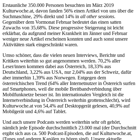
Erstaunliche 350.000 Personen besuchten im März 2019
Kulturwoche.at, davon fanden 56% einen Artikel von uns über die
Suchmaschine, 29% direkt und 14% in
all other sessions
.
Gegenüber dem Vormonat Februar bedeutet das einen satten
Zuwachs von 35,68%. Diese progressive Steigerung ist leicht
erklärbar, da aufgrund meiner Krankheit im Jänner und Februar
weniger neue Artikel erscheinen konnten und auch sonst unsere
Aktivitäten stark eingeschränkt waren.
Umso schöner, dass die vielen neuen Interviews, Berichte und
Kritiken weiterhin so gut angenommen werden. 70,2% aller
Leser/innen kommen dabei aus Österreich, 18,33% aus
Deutschland, 3,22% aus USA, nur 2,04% aus der Schweiz, dafür
aber immerhin 1,39% aus Norwegen. Entgegen dem
österreichischen Trend (64% aller Internetnutzer in Östereich surfen
auf Smartphones, weil die mobile Breitbandverbindung über
Mobilfunknetze besser ist. Im internationalen Vergleich ist die
Internetverbindung in Österreich weiterhin grottenschlecht), wird
Kulturwoche.at von 54,4% auf Desktopgerät gelesen, 40,9% auf
Mobilgerät und 4,6% auf Tablet.
Und auch unsere Podcasts werden weiterhin sehr oft gehört,
nämlich jede Episode durchschnittlich 23.000 mal (der Durchschnitt
ergibt sich aus ca. 500 Podcast-Episoden, die auf Kulturwoche.at,
iTunes und anderen Kanälen zu hören sind). Unsere aktuelle