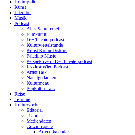
Kulturpolitik
Kunst
Literatur
Musik
Podcast
Alles Schrammel
Filmkultur
16+ Theaterpodcast
Kulturviertelstunde
Kunst.Kultur.Diskurs
Paladino Music
Perspektiven - Der Theaterpodcast
Jazzfest Wien Podcast
Artist Talk
Nachtgedanken
Kulturmenü
Popkultur Talk
Reise
Termine
Kulturwoche
Editorial
Team
Mediendaten
Gewinnspiele
Adventkalender