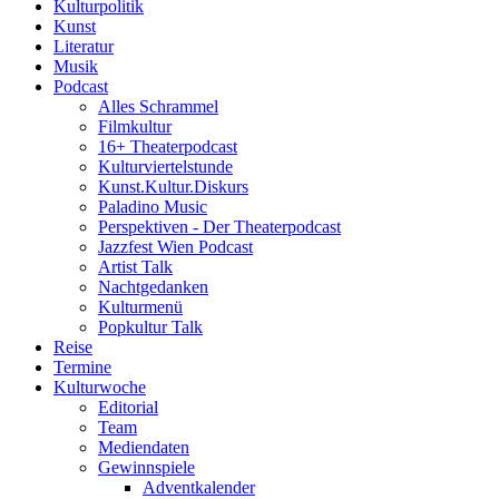
Kulturpolitik
Kunst
Literatur
Musik
Podcast
Alles Schrammel
Filmkultur
16+ Theaterpodcast
Kulturviertelstunde
Kunst.Kultur.Diskurs
Paladino Music
Perspektiven - Der Theaterpodcast
Jazzfest Wien Podcast
Artist Talk
Nachtgedanken
Kulturmenü
Popkultur Talk
Reise
Termine
Kulturwoche
Editorial
Team
Mediendaten
Gewinnspiele
Adventkalender