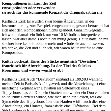
Kompositionen im Lauf der Zeit
etwas geändert oder verwenden
sie auch für das kommende Konzert die Originalpartituren?
Karlheinz Essl: Es wurden zwar kleine Änderungen, in der
Instrumentierung zum Beispiel, vorgenommen, gesamt betrachtet hat
sich aber den Kompositionen nichts geändert. Ganz im Gegenteil,
ich wollte damals ein Stück nur von 10 Melodicas interpretieren
lassen, war aber damals noch nicht mutig genug. Heute hätte ich mit
so einer Idee keine Probleme mehr und würde sie auch umsetzen,
ich denke, die Zeit und auch ich, wir wären heute reif für so eine
Komposition.
Kulturwoche.at: Eines der Stücke nennt sich "Déviation",
französisch für Abweichung. Ist der Titel des Stückes
Programm und wovon weicht es ab?
Karlheinz Essl: Auch "Déviation" entstand als 1992/93 während
meiner Zeit in Paris als Auftragswerk und die Abweichung ist eine
mehrfache. Geplant war Déviation als Seitenstück eines
Triptychons, das ein Duo, ein Quartett und wieder ein Duo enthalten
sollte. Nun: Letzteres wurde, wie man sieht, ein Sextett, was die
Symmetrie des Triptychons über den Haufen wirft - auch dies eine
Abweichung, ein Umweg, französisch: eine "Déviation". Bei dem
Stück stehen sich zwei Gruppen von Musikern gegenüber und aus