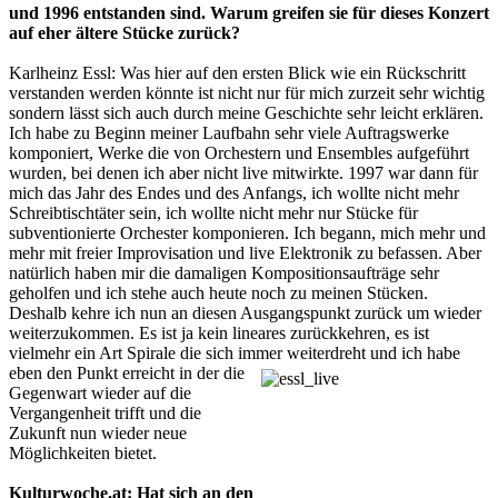
und 1996 entstanden sind. Warum greifen sie für dieses Konzert
auf eher ältere Stücke zurück?
Karlheinz Essl: Was hier auf den ersten Blick wie ein Rückschritt
verstanden werden könnte ist nicht nur für mich zurzeit sehr wichtig
sondern lässt sich auch durch meine Geschichte sehr leicht erklären.
Ich habe zu Beginn meiner Laufbahn sehr viele Auftragswerke
komponiert, Werke die von Orchestern und Ensembles aufgeführt
wurden, bei denen ich aber nicht live mitwirkte. 1997 war dann für
mich das Jahr des Endes und des Anfangs, ich wollte nicht mehr
Schreibtischtäter sein, ich wollte nicht mehr nur Stücke für
subventionierte Orchester komponieren. Ich begann, mich mehr und
mehr mit freier Improvisation und live Elektronik zu befassen. Aber
natürlich haben mir die damaligen Kompositionsaufträge sehr
geholfen und ich stehe auch heute noch zu meinen Stücken.
Deshalb kehre ich nun an diesen Ausgangspunkt zurück um wieder
weiterzukommen. Es ist ja kein lineares zurückkehren, es ist
vielmehr ein Art Spirale die sich immer weiterdreht und ich habe
eben den Punkt erreicht in der die
Gegenwart wieder auf die
Vergangenheit trifft und die
Zukunft nun wieder neue
Möglichkeiten bietet.
Kulturwoche.at: Hat sich an den