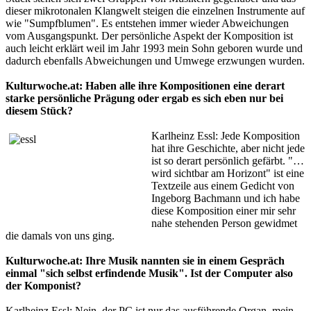
dieser mikrotonalen Klangwelt steigen die einzelnen Instrumente auf
wie "Sumpfblumen". Es entstehen immer wieder Abweichungen
vom Ausgangspunkt. Der persönliche Aspekt der Komposition ist
auch leicht erklärt weil im Jahr 1993 mein Sohn geboren wurde und
dadurch ebenfalls Abweichungen und Umwege erzwungen wurden.
Kulturwoche.at: Haben alle ihre Kompositionen eine derart
starke persönliche Prägung oder ergab es sich eben nur bei
diesem Stück?
Karlheinz Essl: Jede Komposition
hat ihre Geschichte, aber nicht jede
ist so derart persönlich gefärbt. "…
wird sichtbar am Horizont" ist eine
Textzeile aus einem Gedicht von
Ingeborg Bachmann und ich habe
diese Komposition einer mir sehr
nahe stehenden Person gewidmet
die damals von uns ging.
Kulturwoche.at: Ihre Musik nannten sie in einem Gespräch
einmal "sich selbst erfindende Musik". Ist der Computer also
der Komponist?
Karlheinz Essl: Nein, der PC ist nur das ausführende Organ, mein