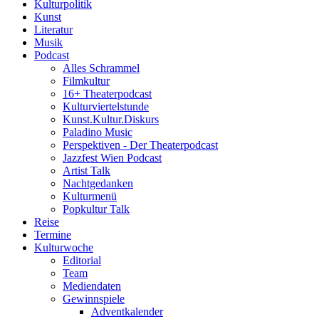
Kulturpolitik
Kunst
Literatur
Musik
Podcast
Alles Schrammel
Filmkultur
16+ Theaterpodcast
Kulturviertelstunde
Kunst.Kultur.Diskurs
Paladino Music
Perspektiven - Der Theaterpodcast
Jazzfest Wien Podcast
Artist Talk
Nachtgedanken
Kulturmenü
Popkultur Talk
Reise
Termine
Kulturwoche
Editorial
Team
Mediendaten
Gewinnspiele
Adventkalender