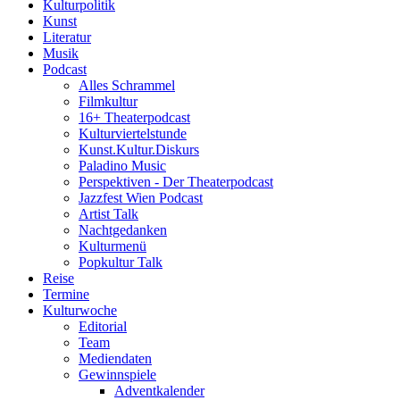
Kulturpolitik
Kunst
Literatur
Musik
Podcast
Alles Schrammel
Filmkultur
16+ Theaterpodcast
Kulturviertelstunde
Kunst.Kultur.Diskurs
Paladino Music
Perspektiven - Der Theaterpodcast
Jazzfest Wien Podcast
Artist Talk
Nachtgedanken
Kulturmenü
Popkultur Talk
Reise
Termine
Kulturwoche
Editorial
Team
Mediendaten
Gewinnspiele
Adventkalender