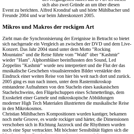
sich also zwei Gründe an um über diesen
Event zu berichten. Alfred Krondraf sah und hörte Mühlbacher und
Freunde 2004 und war beim Jahreskonzert 2005.
Mikros und Makros der rockigen Art
Zieht man die Synchronisierung der Ereignisse in Betracht so bietet
sich nachgerade ein Vergleich an zwischen der DVD und dem Live-
Konzert. Das Jahr 2004 stand unter dem Motto "Rocking
Mountains" und die Reise führte vom "Wald" über "Kashmir"
wieder "Ham". Alphornbläser beeinflussten den Sound, Led
Zeppelins "Kashmir" wurde neu interpretiert und die Flut der das
musikalische Geschehen visualisierenden Bilder verstärkte den
Eindruck einer weiten Reise von hier bis weit nach dort und zurück.
2005 ging es nun nach innen, unter dem Rastermikroskop
entstandene Aufnahmen von den Stacheln eines kaukasischen
Stachelschweins, den Flügelschuppen eines Schmetterlings, dem
Exoskelett einer Garnele und mikroskopische Abbildungen
moderner High Tech Materialen illustrierten die musikalische Reise
in den Mikrokosmos.
Christian Mühlbachers Kompositionen wurden kantiger, bekamen
noch mehr Groove, es wurde rockiger und härter, die Dimensionen
verschoben sich in Richtung Jazzrock und die Rhythmen wurden
noch eine Spur vertrackter. Mit höchster Sensibilität fügten sich die