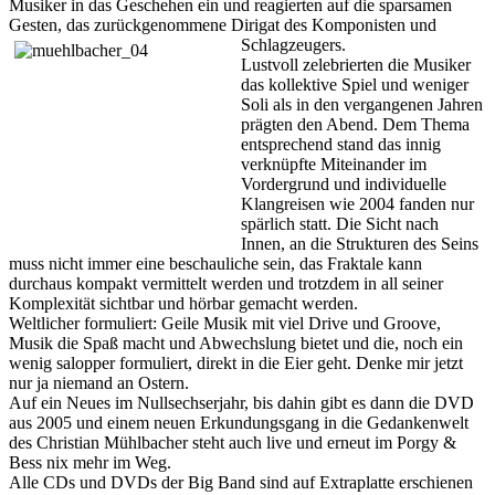
Musiker in das Geschehen ein und reagierten auf die sparsamen
Gesten, das zurückgenommene Dirigat des Komponisten und
Schlagzeugers.
Lustvoll zelebrierten die Musiker
das kollektive Spiel und weniger
Soli als in den vergangenen Jahren
prägten den Abend. Dem Thema
entsprechend stand das innig
verknüpfte Miteinander im
Vordergrund und individuelle
Klangreisen wie 2004 fanden nur
spärlich statt. Die Sicht nach
Innen, an die Strukturen des Seins
muss nicht immer eine beschauliche sein, das Fraktale kann
durchaus kompakt vermittelt werden und trotzdem in all seiner
Komplexität sichtbar und hörbar gemacht werden.
Weltlicher formuliert: Geile Musik mit viel Drive und Groove,
Musik die Spaß macht und Abwechslung bietet und die, noch ein
wenig salopper formuliert, direkt in die Eier geht. Denke mir jetzt
nur ja niemand an Ostern.
Auf ein Neues im Nullsechserjahr, bis dahin gibt es dann die DVD
aus 2005 und einem neuen Erkundungsgang in die Gedankenwelt
des Christian Mühlbacher steht auch live und erneut im Porgy &
Bess nix mehr im Weg.
Alle CDs und DVDs der Big Band sind auf Extraplatte erschienen