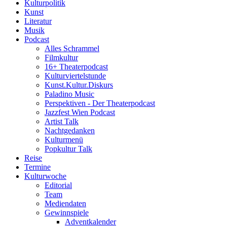
Kulturpolitik
Kunst
Literatur
Musik
Podcast
Alles Schrammel
Filmkultur
16+ Theaterpodcast
Kulturviertelstunde
Kunst.Kultur.Diskurs
Paladino Music
Perspektiven - Der Theaterpodcast
Jazzfest Wien Podcast
Artist Talk
Nachtgedanken
Kulturmenü
Popkultur Talk
Reise
Termine
Kulturwoche
Editorial
Team
Mediendaten
Gewinnspiele
Adventkalender