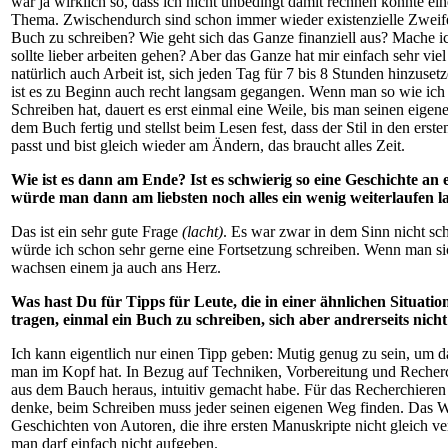
war ja wirklich so, dass ich nicht unbedingt damit rechnen konnte ein
Thema. Zwischendurch sind schon immer wieder existenzielle Zweifel
Buch zu schreiben? Wie geht sich das
Ganze finanziell aus? Mache i
sollte lieber arbeiten gehen? Aber das Ganze hat mir einfach sehr vi
natürlich auch Arbeit ist, sich jeden Tag für 7 bis 8 Stunden hinzuset
ist es zu Beginn auch recht langsam gegangen. Wenn man so wie ic
Schreiben hat, dauert es erst einmal eine Weile, bis man seinen eigene
dem Buch fertig und stellst beim Lesen fest, dass der Stil in den erste
passt und bist gleich wieder am Ändern, das braucht alles Zeit.
Wie ist es dann am Ende? Ist es schwierig so eine Geschichte a
würde man dann am liebsten noch alles ein wenig weiterlaufen l
Das ist ein sehr gute Frage
(lacht)
. Es war zwar in dem Sinn nicht sc
würde ich schon sehr gerne eine Fortsetzung schreiben. Wenn man sic
wachsen einem ja auch ans Herz.
Was hast Du für Tipps für Leute, die in einer ähnlichen Situat
tragen, einmal ein Buch zu schreiben, sich aber andrerseits ni
Ich kann eigentlich nur einen Tipp geben: Mutig genug zu sein, um 
man im Kopf hat. In Bezug auf Techniken, Vorbereitung und Recherch
aus dem Bauch heraus, intuitiv gemacht habe. Für das Recherchieren 
denke, beim Schreiben muss jeder seinen eigenen Weg finden. Das Wic
Geschichten von Autoren, die ihre ersten Manuskripte nicht gleich ver
man darf einfach nicht aufgeben.