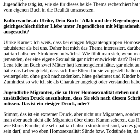
Jugendliche tätig ist, wie sie für dieses heikle Thema recherchiert 
vom eigenen Buch in die Realität umzusetzen.
Kulturwoche.at: Ulrike, Dein Buch "Allah und der Regenbogen" 
gleichgeschlechtlicher Liebe unter Jugendlichen mit Migration
ausgesucht?
Ulrike Karner: Ich weiß, dass bei einigen Migrantengruppen Homosexu
tabuisierter als bei uns. Daher hat mich das Thema interessiert, darüb
patriarchalischen Strukturen aufwächst. Wie fühlt man sich, wenn man
jemanden, der eine eigene Sexualität gar nicht entwickeln darf? Bei m
Lena (die im Buch zwei Mütter hat) kennengelernt hätte, gar nicht a
hätte das Leben gelebt, dass sich Ihre Eltern für sie vorgestellt hät
weitergelebt, ohne groß nachzudenken, hätte geheiratet und Kinder 
Zumindest so wie ich sie als Charakter angelegt oder verstanden habe
Jugendliche Migranten, die zu Ihrer Homosexualität stehen und s
zusätzlichen Druck auszuhalten, dass Sie sich nach diesem Schrit
müssen. Das ist ein riesiger Druck, oder?
Stimmt, das ist ein extremer Druck, aber nicht nur Migranten, sondern
man aber auch nicht alle Migranten über einen Kamm scheren, das Risi
wie Ebrus Familie, die sehr patriarchalisch strukturiert sind, wo es g
sein darf, und wo eben Homosexualität Sünde bzw. Todsünde ist, da gib