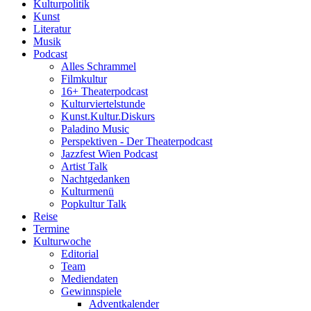
Kulturpolitik
Kunst
Literatur
Musik
Podcast
Alles Schrammel
Filmkultur
16+ Theaterpodcast
Kulturviertelstunde
Kunst.Kultur.Diskurs
Paladino Music
Perspektiven - Der Theaterpodcast
Jazzfest Wien Podcast
Artist Talk
Nachtgedanken
Kulturmenü
Popkultur Talk
Reise
Termine
Kulturwoche
Editorial
Team
Mediendaten
Gewinnspiele
Adventkalender