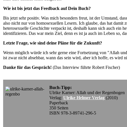
Wie ist bis jetzt das Feedback auf Dein Buch?
Bis jetzt sehr positiv. Was mich besonders freut, ist der Umstand, d
also nicht nur von homosexuellen Lesern. Ich glaube, das hat damit 
heterosexuelle Geschichte verpackt ist, deshalb kann sich auch ein 
identifizieren. Das war mein Ziel, denn es ist ja auch im Leben so, d
Letzte Frage, wie sind deine Pläne für die Zukunft?
Wenn möglich würde ich sehr gerne eine Fortsetzung von "Allah u
ist zwar nicht absehbar, wann das sein wird, aber ich hoffe, es wird n
Danke für das Gespräch!
(Das Interview führte Robert Fischer)
Buch-Tipp:
Ulrike Karner: Allah und der Regenbogen
Verlag:
Ulrike Helmer Verlag
(2010)
Paperback
350 Seiten
ISBN 978-3-89741-296-5