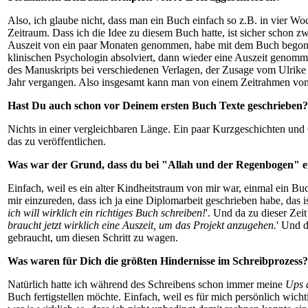
Also, ich glaube nicht, dass man ein Buch einfach so z.B. in vier Wo
Zeitraum. Dass ich die Idee zu diesem Buch hatte, ist sicher schon zw
Auszeit von ein paar Monaten genommen, habe mit dem Buch begonn
klinischen Psychologin absolviert, dann wieder eine Auszeit genom
des Manuskripts bei verschiedenen Verlagen, der Zusage vom Ulrike 
Jahr vergangen. Also insgesamt kann man von einem Zeitrahmen von
Hast Du auch schon vor Deinem ersten Buch Texte geschrieben?
Nichts in einer vergleichbaren Länge. Ein paar Kurzgeschichten und
das zu veröffentlichen.
Was war der Grund, dass du bei "Allah und der Regenbogen" e
Einfach, weil es ein alter Kindheitstraum von mir war, einmal ein B
mir einzureden, dass ich ja eine Diplomarbeit geschrieben habe, das
ich will wirklich ein richtiges Buch schreiben!
'. Und da zu dieser Zeit
braucht jetzt wirklich eine Auszeit, um das Projekt anzugehen.
' Und 
gebraucht, um diesen Schritt zu wagen.
Was waren für Dich die größten Hindernisse im Schreibprozess?
Natürlich hatte ich während des Schreibens schon immer meine
Ups 
Buch fertigstellen möchte. Einfach, weil es für mich persönlich wic