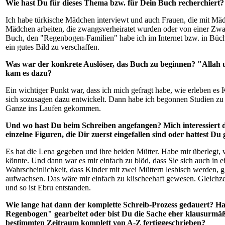
Wie hast Du für dieses Thema bzw. für Dein Buch recherchiert?
Ich habe türkische Mädchen interviewt und auch Frauen, die mit Mädc
Mädchen arbeiten, die zwangsverheiratet wurden oder von einer Zw
Buch, den "Regenbogen-Familien" habe ich im Internet bzw. in Büche
ein gutes Bild zu verschaffen.
Was war der konkrete Auslöser, das Buch zu beginnen? "Allah u
kam es dazu?
Ein wichtiger Punkt war, dass ich mich gefragt habe, wie erleben es
sich sozusagen dazu entwickelt. Dann habe ich begonnen Studien z
Ganze ins Laufen gekommen.
Und wo hast Du beim Schreiben angefangen? Mich interessiert 
einzelne Figuren, die Dir zuerst eingefallen sind oder hattest Du
Es hat die Lena gegeben und ihre beiden Mütter. Habe mir überlegt, we
könnte. Und dann war es mir einfach zu blöd, dass Sie sich auch in ei
Wahrscheinlichkeit, dass Kinder mit zwei Müttern lesbisch werden, gl
aufwachsen. Das wäre mir einfach zu klischeehaft gewesen. Gleichzei
und so ist Ebru entstanden.
Wie lange hat dann der komplette Schreib-Prozess gedauert? Ha
Regenbogen" gearbeitet oder bist Du die Sache eher klausurmä
bestimmten Zeitraum komplett von A-Z fertiggeschrieben?