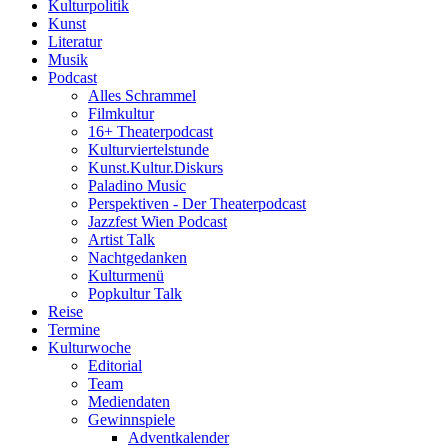
Kulturpolitik
Kunst
Literatur
Musik
Podcast
Alles Schrammel
Filmkultur
16+ Theaterpodcast
Kulturviertelstunde
Kunst.Kultur.Diskurs
Paladino Music
Perspektiven - Der Theaterpodcast
Jazzfest Wien Podcast
Artist Talk
Nachtgedanken
Kulturmenü
Popkultur Talk
Reise
Termine
Kulturwoche
Editorial
Team
Mediendaten
Gewinnspiele
Adventkalender