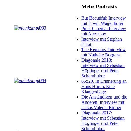
Mehr Podcasts
But Beautiful: Interview
mit Erwin Wagenhofer
Punk Cinema: Interview
mit Alex Cox
Interview mit Stephan
Elliott
The Remains: Interview
mit Nathalie Borgers
Diagonale 2018:
Interview mit Sebastian
Höglinger und Peter
Schernhuber
65x20. In Erinnerung an
Hans Hurch. Eine
Klangcollage.
Die Anständigen und die
Anderen: Interview mit
Lukas Valenta Rinner
Diagonale 2017:
Interview mit Sebastian
Höglinger und Peter
Schernhuber