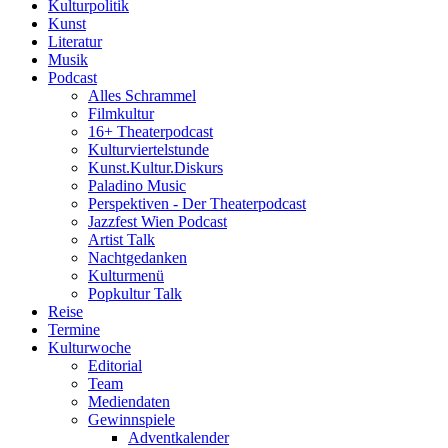
Kulturpolitik
Kunst
Literatur
Musik
Podcast
Alles Schrammel
Filmkultur
16+ Theaterpodcast
Kulturviertelstunde
Kunst.Kultur.Diskurs
Paladino Music
Perspektiven - Der Theaterpodcast
Jazzfest Wien Podcast
Artist Talk
Nachtgedanken
Kulturmenü
Popkultur Talk
Reise
Termine
Kulturwoche
Editorial
Team
Mediendaten
Gewinnspiele
Adventkalender