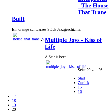
- The House
That Trane
Built
Ein orange-schwarzes Stück Jazzgeschichte.
Multiple Joys - Kiss of
Life
A Star is born!
Seite 20 von 26
Start
Zurück
15
16
17
18
19
20