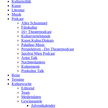
Kulturpolitik
Kunst
Literatur
Musik
Podcast
Alles Schrammel
Filmkultur
16+ Theaterpodcast
Kulturviertelstunde
Kunst.Kultur.Diskurs
Paladino Music
Perspektiven - Der Theaterpodcast
Jazzfest Wien Podcast
Artist Talk
Nachtgedanken
Kulturmenü
Popkultur Talk
Reise
Termine
Kulturwoche
Editorial
Team
Mediendaten
Gewinnspiele
Adventkalender