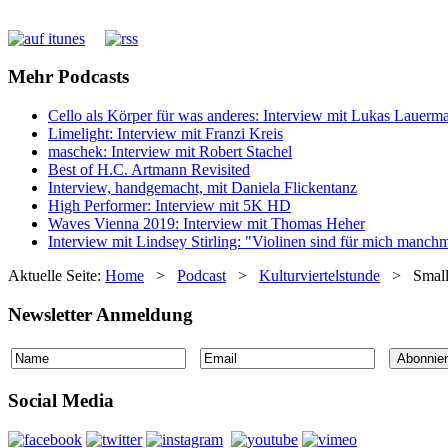
Mehr Podcasts
Cello als Körper für was anderes: Interview mit Lukas Lauerm
Limelight: Interview mit Franzi Kreis
maschek: Interview mit Robert Stachel
Best of H.C. Artmann Revisited
Interview, handgemacht, mit Daniela Flickentanz
High Performer: Interview mit 5K HD
Waves Vienna 2019: Interview mit Thomas Heher
Interview mit Lindsey Stirling: "Violinen sind für mich manc
Aktuelle Seite:
Home
>
Podcast
>
Kulturviertelstunde
>
Small
Newsletter Anmeldung
Social Media