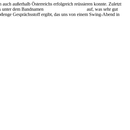
 auch außerhalb Österreichs erfolgreich reüssieren konnte. Zuletzt
mals unter dem Bandnamen
Marina and the Kats
auf, was sehr gut
 Menge Gesprächsstoff ergibt, das uns von einem Swing-Abend in