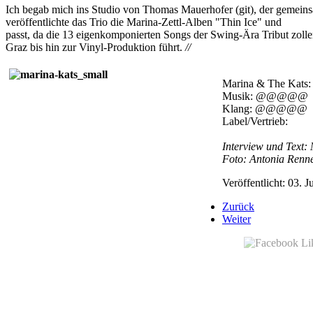
Ich begab mich ins Studio von Thomas Mauerhofer (git), der gemeinsam 
veröffentlichte das Trio die Marina-Zettl-Alben "Thin Ice" und
Watc
passt, da die 13 eigenkomponierten Songs der Swing-Ära Tribut zoll
Graz bis hin zur Vinyl-Produktion führt.
//
Marina & The Kats:
Musik: @@@@@
Klang: @@@@@
Label/Vertrieb:
o-to
Interview und Text:
Foto: Antonia Renn
Veröffentlicht: 03. 
Zurück
Weiter