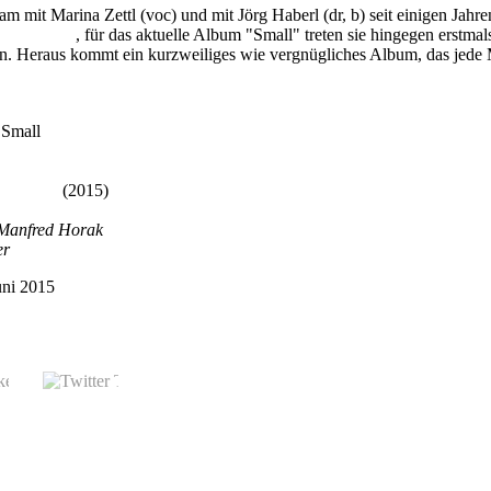
mit Marina Zettl (voc) und mit Jörg Haberl (dr, b) seit einigen Jahren
h Me Burn
, für das aktuelle Album "Small" treten sie hingegen erst
en. Heraus kommt ein kurzweiliges wie vergnügliches Album, das jede
 Small
ne music
(2015)
 Manfred Horak
er
Juni 2015