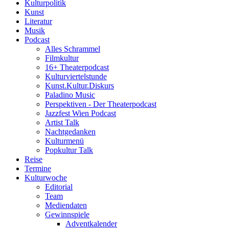
Kulturpolitik
Kunst
Literatur
Musik
Podcast
Alles Schrammel
Filmkultur
16+ Theaterpodcast
Kulturviertelstunde
Kunst.Kultur.Diskurs
Paladino Music
Perspektiven - Der Theaterpodcast
Jazzfest Wien Podcast
Artist Talk
Nachtgedanken
Kulturmenü
Popkultur Talk
Reise
Termine
Kulturwoche
Editorial
Team
Mediendaten
Gewinnspiele
Adventkalender