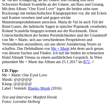
Schweizer Roland Scandella an der Gitarre, am Bass und Gesang.
Mit dem Album "One Eyed Love" legen die beiden zehn raue
Rocksongs mit melancholischen Klangteppichen vor, die mit Ecken
und Kanten versehen sind und gegen seichte
Mainstreamproduktionen anrocken. Maria de Val ist auch Teil der
Band Ganes, die ladinische Sagen in epischer Popmusik verarbeitet,
Roland Scandella hingegen kommt aus der Rockmusik. Diese
Unterschiedlichkeit der beiden Persönlichkeiten sind der Grundstoff
von Me + Marie, sich aus verschiedenen Perspektiven und
Vertrautheiten anzunähern, um aus dieser Annäherung Neues zu
schaffen. Das Debütalbum von
Me + Marie
lebt denn auch genau
von diesem Suchen und Finden. Ich traf die beiden im schmucken
Hotel Altstadt Vienna zu einem ausführlichen Gespräch. In Wien
präsentiert Me + Marie das Album am 25.1.2017 im
B72
. //
CD-Tipp:
Me + Marie: One Eyed Love
Musik: @@@@@
Klang: @@@@@
Label / Vertrieb:
Blanko Musik
(2016)
Text und Interview: Manfred Horak
Fotos: Lorraine Hellwig