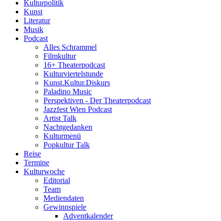
Kulturpolitik
Kunst
Literatur
Musik
Podcast
Alles Schrammel
Filmkultur
16+ Theaterpodcast
Kulturviertelstunde
Kunst.Kultur.Diskurs
Paladino Music
Perspektiven - Der Theaterpodcast
Jazzfest Wien Podcast
Artist Talk
Nachtgedanken
Kulturmenü
Popkultur Talk
Reise
Termine
Kulturwoche
Editorial
Team
Mediendaten
Gewinnspiele
Adventkalender