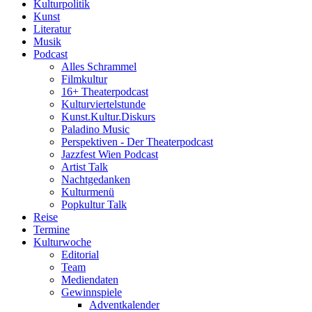
Kulturpolitik
Kunst
Literatur
Musik
Podcast
Alles Schrammel
Filmkultur
16+ Theaterpodcast
Kulturviertelstunde
Kunst.Kultur.Diskurs
Paladino Music
Perspektiven - Der Theaterpodcast
Jazzfest Wien Podcast
Artist Talk
Nachtgedanken
Kulturmenü
Popkultur Talk
Reise
Termine
Kulturwoche
Editorial
Team
Mediendaten
Gewinnspiele
Adventkalender