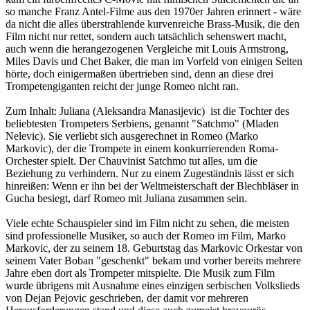
so manche Franz Antel-Filme aus den 1970er Jahren erinnert - wäre
da nicht die alles überstrahlende kurvenreiche Brass-Musik, die den
Film nicht nur rettet, sondern auch tatsächlich sehenswert macht,
auch wenn die herangezogenen Vergleiche mit Louis Armstrong,
Miles Davis und Chet Baker, die man im Vorfeld von einigen Seiten
hörte, doch einigermaßen übertrieben sind, denn an diese drei
Trompetengiganten reicht der junge Romeo nicht ran.
Zum Inhalt: Juliana (Aleksandra Manasijevic) ist die Tochter des
beliebtesten Trompeters Serbiens, genannt "Satchmo" (Mladen
Nelevic). Sie verliebt sich ausgerechnet in Romeo (Marko
Markovic), der die Trompete in einem konkurrierenden Roma-
Orchester spielt. Der Chauvinist Satchmo tut alles, um die
Beziehung zu verhindern. Nur zu einem Zugeständnis lässt er sich
hinreißen: Wenn er ihn bei der Weltmeisterschaft der Blechbläser in
Gucha besiegt, darf Romeo mit Juliana zusammen sein.
Viele echte Schauspieler sind im Film nicht zu sehen, die meisten
sind professionelle Musiker, so auch der Romeo im Film, Marko
Markovic, der zu seinem 18. Geburtstag das Markovic Orkestar von
seinem Vater Boban "geschenkt" bekam und vorher bereits mehrere
Jahre eben dort als Trompeter mitspielte. Die Musik zum Film
wurde übrigens mit Ausnahme eines einzigen serbischen Volkslieds
von Dejan Pejovic geschrieben, der damit vor mehreren