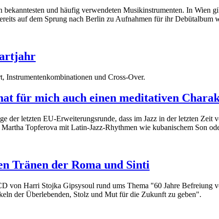
n bekanntesten und häufig verwendeten Musikinstrumenten. In Wien gibt
ereits auf dem Sprung nach Berlin zu Aufnahmen für ihr Debütalbum wa
artjahr
rt, Instrumentenkombinationen und Cross-Over.
t für mich auch einen meditativen Charak
Folge der letzten EU-Erweiterungsrunde, dass im Jazz in der letzten Ze
n Martha Topferova mit Latin-Jazz-Rhythmen wie kubanischem Son oder
ten Tränen der Roma und Sinti
n CD von Harri Stojka Gipsysoul rund ums Thema "60 Jahre Befreiung v
eln der Überlebenden, Stolz und Mut für die Zukunft zu geben".