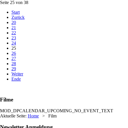
Seite 25 von 38
Start
Zurück
20
21
22
23
24
25
26
27
28
29
Weiter
Ende
Filme
MOD_DPCALENDAR_UPCOMING_NO_EVENT_TEXT
Aktuelle Seite:
Home
>
Film
Newsletter Anmeldung