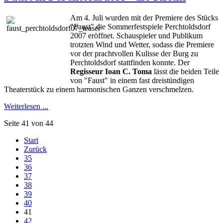
Am 4. Juli wurden mit der Premiere des Stücks
"Faust" die Sommerfestspiele Perchtoldsdorf
2007 eröffnet. Schauspieler und Publikum
trotzten Wind und Wetter, sodass die Premiere
vor der prachtvollen Kulisse der Burg zu
Perchtoldsdorf stattfinden konnte. Der
Regisseur Ioan C. Toma
lässt die beiden Teile
von "Faust" in einem fast dreistündigen
Theaterstück zu einem harmonischen Ganzen verschmelzen.
Weiterlesen ...
Seite 41 von 44
Start
Zurück
35
36
37
38
39
40
41
42