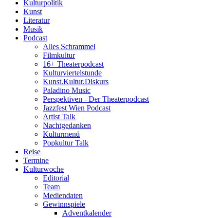
Kulturpolitik
Kunst
Literatur
Musik
Podcast
Alles Schrammel
Filmkultur
16+ Theaterpodcast
Kulturviertelstunde
Kunst.Kultur.Diskurs
Paladino Music
Perspektiven - Der Theaterpodcast
Jazzfest Wien Podcast
Artist Talk
Nachtgedanken
Kulturmenü
Popkultur Talk
Reise
Termine
Kulturwoche
Editorial
Team
Mediendaten
Gewinnspiele
Adventkalender