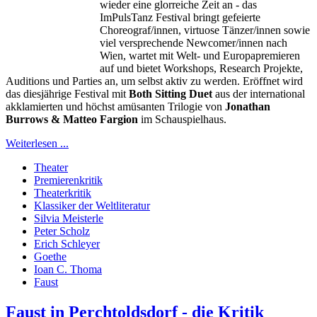
wieder eine glorreiche Zeit an - das
ImPulsTanz Festival bringt gefeierte
Choreograf/innen, virtuose Tänzer/innen sowie
viel versprechende Newcomer/innen nach
Wien, wartet mit Welt- und Europapremieren
auf und bietet Workshops, Research Projekte,
Auditions und Parties an, um selbst aktiv zu werden. Eröffnet wird
das diesjährige Festival mit
Both Sitting Duet
aus der international
akklamierten und höchst amüsanten Trilogie von
Jonathan
Burrows & Matteo Fargion
im Schauspielhaus.
Weiterlesen ...
Theater
Premierenkritik
Theaterkritik
Klassiker der Weltliteratur
Silvia Meisterle
Peter Scholz
Erich Schleyer
Goethe
Ioan C. Thoma
Faust
Faust in Perchtoldsdorf - die Kritik