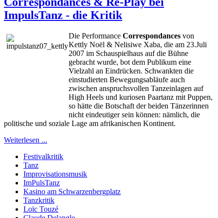
Correspondances & Re-Play bei
ImpulsTanz - die Kritik
Die Performance
Correspondances
von
Kettly Noël & Nelisiwe Xaba, die am 23.Juli
2007 im Schauspielhaus auf die Bühne
gebracht wurde, bot dem Publikum eine
Vielzahl an Eindrücken. Schwankten die
einstudierten Bewegungsabläufe auch
zwischen anspruchsvollen Tanzeinlagen auf
High Heels und kuriosen Paartanz mit Puppen,
so hätte die Botschaft der beiden Tänzerinnen
nicht eindeutiger sein können: nämlich, die
politische und soziale Lage am afrikanischen Kontinent.
Weiterlesen ...
Festivalkritik
Tanz
Improvisationsmusik
ImPulsTanz
Kasino am Schwarzenbergplatz
Tanzkritik
Loïc Touzé
Claude Delangle