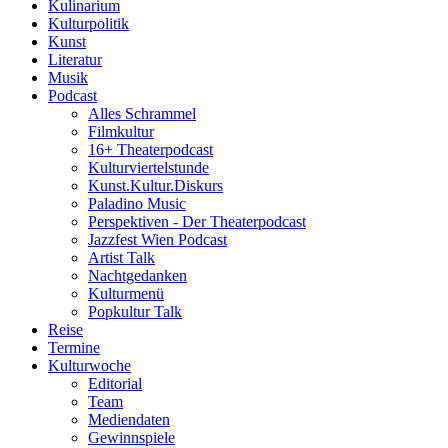
Kulinarium
Kulturpolitik
Kunst
Literatur
Musik
Podcast
Alles Schrammel
Filmkultur
16+ Theaterpodcast
Kulturviertelstunde
Kunst.Kultur.Diskurs
Paladino Music
Perspektiven - Der Theaterpodcast
Jazzfest Wien Podcast
Artist Talk
Nachtgedanken
Kulturmenü
Popkultur Talk
Reise
Termine
Kulturwoche
Editorial
Team
Mediendaten
Gewinnspiele