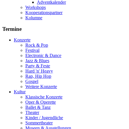
Adventkalender
Workshops
Kooperationspartner
Kolumne
Termine
Konzerte
Rock & Pop
Festival
Electronic & Dance
Jazz & Blues
Party & Feste
Hard 'n' Heavy
Rap, Hip Hop
Gospel
Weitere Konzerte
Kultur
Klassische Konzerte
Oper & Operette
Ballet & Tanz
Theater
Kinder / Jugendliche
Sommertheater
Museen & Ausstellungen