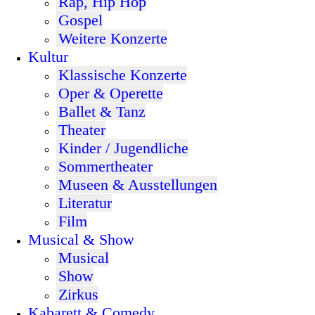
Rap, Hip Hop
Gospel
Weitere Konzerte
Kultur
Klassische Konzerte
Oper & Operette
Ballet & Tanz
Theater
Kinder / Jugendliche
Sommertheater
Museen & Ausstellungen
Literatur
Film
Musical & Show
Musical
Show
Zirkus
Kabarett & Comedy