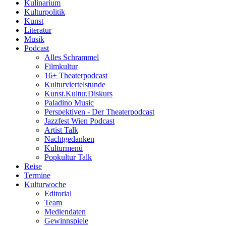
Kulinarium
Kulturpolitik
Kunst
Literatur
Musik
Podcast
Alles Schrammel
Filmkultur
16+ Theaterpodcast
Kulturviertelstunde
Kunst.Kultur.Diskurs
Paladino Music
Perspektiven - Der Theaterpodcast
Jazzfest Wien Podcast
Artist Talk
Nachtgedanken
Kulturmenü
Popkultur Talk
Reise
Termine
Kulturwoche
Editorial
Team
Mediendaten
Gewinnspiele