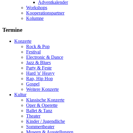
Adventkalender
Workshops
Kooperationspartner
Kolumne
Termine
Konzerte
Rock & Pop
Festival
Electronic & Dance
Jazz & Blues
Party & Feste
Hard 'n' Heavy
Rap, Hip Hop
Gospel
Weitere Konzerte
Kultur
Klassische Konzerte
Oper & Operette
Ballet & Tanz
Theater
Kinder / Jugendliche
Sommertheater
Museen & Ausstellungen