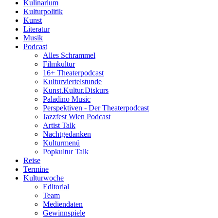
Kulinarium
Kulturpolitik
Kunst
Literatur
Musik
Podcast
Alles Schrammel
Filmkultur
16+ Theaterpodcast
Kulturviertelstunde
Kunst.Kultur.Diskurs
Paladino Music
Perspektiven - Der Theaterpodcast
Jazzfest Wien Podcast
Artist Talk
Nachtgedanken
Kulturmenü
Popkultur Talk
Reise
Termine
Kulturwoche
Editorial
Team
Mediendaten
Gewinnspiele