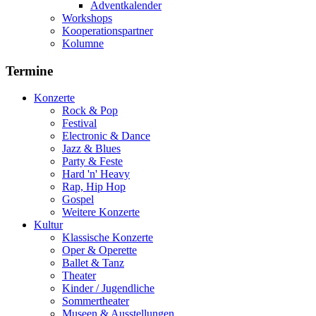
Adventkalender
Workshops
Kooperationspartner
Kolumne
Termine
Konzerte
Rock & Pop
Festival
Electronic & Dance
Jazz & Blues
Party & Feste
Hard 'n' Heavy
Rap, Hip Hop
Gospel
Weitere Konzerte
Kultur
Klassische Konzerte
Oper & Operette
Ballet & Tanz
Theater
Kinder / Jugendliche
Sommertheater
Museen & Ausstellungen