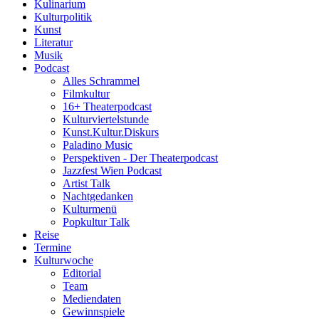
Kulinarium
Kulturpolitik
Kunst
Literatur
Musik
Podcast
Alles Schrammel
Filmkultur
16+ Theaterpodcast
Kulturviertelstunde
Kunst.Kultur.Diskurs
Paladino Music
Perspektiven - Der Theaterpodcast
Jazzfest Wien Podcast
Artist Talk
Nachtgedanken
Kulturmenü
Popkultur Talk
Reise
Termine
Kulturwoche
Editorial
Team
Mediendaten
Gewinnspiele