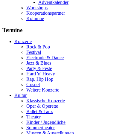
Adventkalender
Workshops
Kooperationspartner
Kolumne
Termine
Konzerte
Rock & Pop
Festival
Electronic & Dance
Jazz & Blues
Party & Feste
Hard 'n' Heavy
Rap, Hip Hop
Gospel
Weitere Konzerte
Kultur
Klassische Konzerte
Oper & Operette
Ballet & Tanz
Theater
Kinder / Jugendliche
Sommertheater
Museen & Ausstellungen