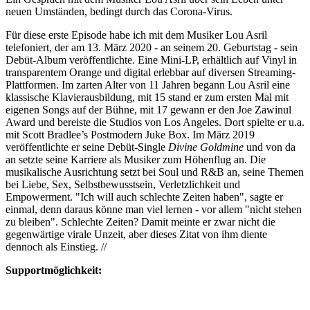
neuen Umständen, bedingt durch das Corona-Virus.
Für diese erste Episode habe ich mit dem Musiker Lou Asril
telefoniert, der am 13. März 2020 - an seinem 20. Geburtstag - sein
Debüt-Album veröffentlichte. Eine Mini-LP, erhältlich auf Vinyl in
transparentem Orange und digital erlebbar auf diversen Streaming-
Plattformen. Im zarten Alter von 11 Jahren begann Lou Asril eine
klassische Klavierausbildung, mit 15 stand er zum ersten Mal mit
eigenen Songs auf der Bühne, mit 17 gewann er den Joe Zawinul
Award und bereiste die Studios von Los Angeles. Dort spielte er u.a.
mit Scott Bradlee’s Postmodern Juke Box. Im März 2019
veröffentlichte er seine Debüt-Single
Divine Goldmine
und von da
an setzte seine Karriere als Musiker zum Höhenflug an. Die
musikalische Ausrichtung setzt bei Soul und R&B an, seine Themen
bei Liebe, Sex, Selbstbewusstsein, Verletzlichkeit und
Empowerment. "Ich will auch schlechte Zeiten haben", sagte er
einmal, denn daraus könne man viel lernen - vor allem "nicht stehen
zu bleiben". Schlechte Zeiten? Damit meinte er zwar nicht die
gegenwärtige virale Unzeit, aber dieses Zitat von ihm diente
dennoch als Einstieg. //
Supportmöglichkeit: