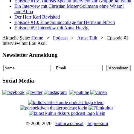
Episode #13: Andreas Spechtl Interview zur Gruppe Ja, Panik
Ein Interview mit Christian Moser-Sollmann ohne Wham!
und Abba
Der Herr Karl Revisited
Episode #10: Eine Soundcollage für Hermann Nitsch
Episode #9: Interview mit Anna Herzig
Aktuelle Seite:
Home
>
Podcast
>
Artist Talk
>
Episode #1:
Interview mit Lou Asril
Newsletter Anmeldung
Social Media
© 2006-2020 -
kulturwoche.at
-
Impressum