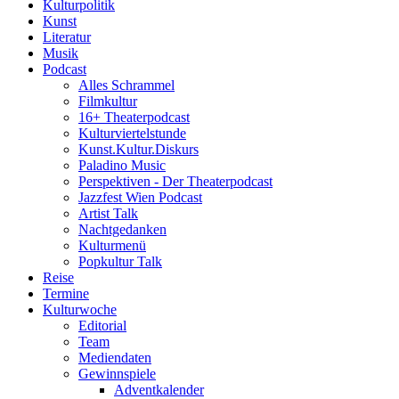
Kulturpolitik
Kunst
Literatur
Musik
Podcast
Alles Schrammel
Filmkultur
16+ Theaterpodcast
Kulturviertelstunde
Kunst.Kultur.Diskurs
Paladino Music
Perspektiven - Der Theaterpodcast
Jazzfest Wien Podcast
Artist Talk
Nachtgedanken
Kulturmenü
Popkultur Talk
Reise
Termine
Kulturwoche
Editorial
Team
Mediendaten
Gewinnspiele
Adventkalender