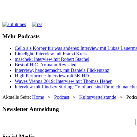
Mehr Podcasts
Cello als Körper für was anderes: Interview mit Lukas Lauerm
Limelight: Interview mit Franzi Kreis
maschek: Interview mit Robert Stachel
Best of H.C. Artmann Revisited
Interview, handgemacht, mit Daniela Flickentanz
High Performer: Interview mit 5K HD
Waves Vienna 2019: Interview mit Thomas Heher
Interview mit Lindsey Stirling: "Violinen sind für mich manc
Aktuelle Seite:
Home
>
Podcast
>
Kulturviertelstunde
>
Podca
Newsletter Anmeldung
Social Media