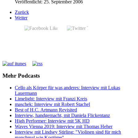
Veröffentlicht: 25. September 2006
Zurück
Weiter
Mehr Podcasts
Cello als Körper für was anderes: Interview mit Lukas
Lauermann
Limelight: Interview mit Franzi Kreis
maschek: Interview mit Robert Stachel
Best of H.C. Artmann Revisited
Interview, handgemacht, mit Daniela Flickentanz
High Performer: Interview mit 5K HD
Waves Vienna 2019: Interview mit Thomas Heher
Interview mit Lindsey Stirling: "Violinen sind für mich
manchmal wie Kostüme"