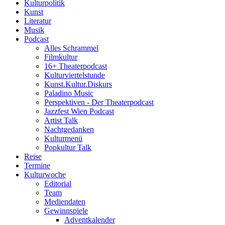
Kulturpolitik
Kunst
Literatur
Musik
Podcast
Alles Schrammel
Filmkultur
16+ Theaterpodcast
Kulturviertelstunde
Kunst.Kultur.Diskurs
Paladino Music
Perspektiven - Der Theaterpodcast
Jazzfest Wien Podcast
Artist Talk
Nachtgedanken
Kulturmenü
Popkultur Talk
Reise
Termine
Kulturwoche
Editorial
Team
Mediendaten
Gewinnspiele
Adventkalender