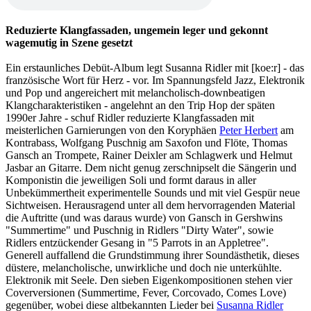
Reduzierte Klangfassaden, ungemein leger und gekonnt
wagemutig in Szene gesetzt
Ein erstaunliches Debüt-Album legt Susanna Ridler mit [koe:r] - das
französische Wort für Herz - vor. Im Spannungsfeld Jazz, Elektronik
und Pop und angereichert mit melancholisch-downbeatigen
Klangcharakteristiken - angelehnt an den Trip Hop der späten
1990er Jahre - schuf Ridler reduzierte Klangfassaden mit
meisterlichen Garnierungen von den Koryphäen
Peter Herbert
am
Kontrabass, Wolfgang Puschnig am Saxofon und Flöte, Thomas
Gansch an Trompete, Rainer Deixler am Schlagwerk und Helmut
Jasbar an Gitarre. Dem nicht genug zerschnipselt die Sängerin und
Komponistin die jeweiligen Soli und formt daraus in aller
Unbekümmertheit experimentelle Sounds und mit viel Gespür neue
Sichtweisen. Herausragend unter all dem hervorragenden Material
die Auftritte (und was daraus wurde) von Gansch in Gershwins
"Summertime" und Puschnig in Ridlers "Dirty Water", sowie
Ridlers entzückender Gesang in "5 Parrots in an Appletree".
Generell auffallend die Grundstimmung ihrer Soundästhetik, dieses
düstere, melancholische, unwirkliche und doch nie unterkühlte.
Elektronik mit Seele. Den sieben Eigenkompositionen stehen vier
Coverversionen (Summertime, Fever, Corcovado, Comes Love)
gegenüber, wobei diese altbekannten Lieder bei
Susanna Ridler