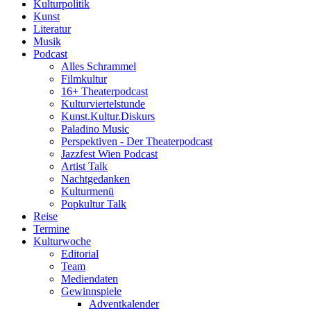
Kulturpolitik
Kunst
Literatur
Musik
Podcast
Alles Schrammel
Filmkultur
16+ Theaterpodcast
Kulturviertelstunde
Kunst.Kultur.Diskurs
Paladino Music
Perspektiven - Der Theaterpodcast
Jazzfest Wien Podcast
Artist Talk
Nachtgedanken
Kulturmenü
Popkultur Talk
Reise
Termine
Kulturwoche
Editorial
Team
Mediendaten
Gewinnspiele
Adventkalender