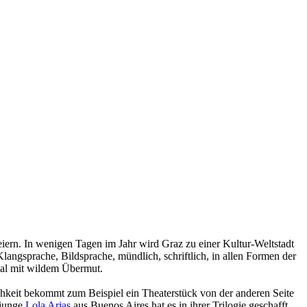
feiern. In wenigen Tagen im Jahr wird Graz zu einer Kultur-Weltstadt
langsprache, Bildsprache, mündlich, schriftlich, in allen Formen der
al mit wildem Übermut.
keit bekommt zum Beispiel ein Theaterstück von der anderen Seite
 junge
Lola Arias
aus Buenos Aires hat es in ihrer Trilogie geschafft