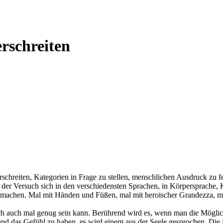
rschreiten
erschreiten, Kategorien in Frage zu stellen, menschlichen Ausdruck zu 
 der Versuch sich in den verschiedensten Sprachen, in Körpersprache, K
 machen. Mal mit Händen und Füßen, mal mit heroischer Grandezza, m
h auch mal genug sein kann. Berührend wird es, wenn man die Möglich
 - und das Gefühl zu haben, es wird einem aus der Seele gesprochen. Die