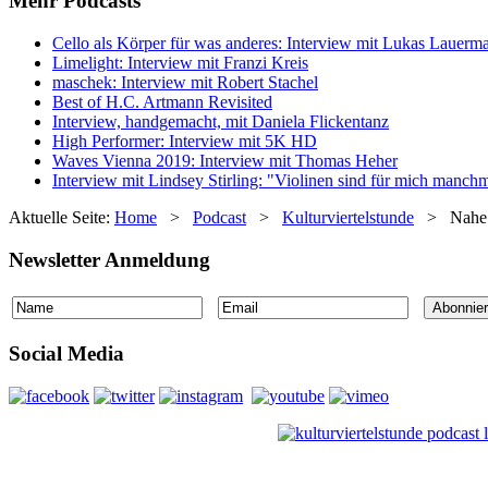
Mehr Podcasts
Cello als Körper für was anderes: Interview mit Lukas Lauerm
Limelight: Interview mit Franzi Kreis
maschek: Interview mit Robert Stachel
Best of H.C. Artmann Revisited
Interview, handgemacht, mit Daniela Flickentanz
High Performer: Interview mit 5K HD
Waves Vienna 2019: Interview mit Thomas Heher
Interview mit Lindsey Stirling: "Violinen sind für mich manc
Aktuelle Seite:
Home
>
Podcast
>
Kulturviertelstunde
>
Nahe 
Newsletter Anmeldung
Social Media