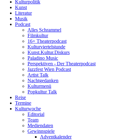
Kulturpolitik
Kunst
Literatur
Musik
Podcast
Alles Schrammel
Filmkultur
16+ Theaterpodcast
Kulturviertelstunde
Kunst.Kultur.Diskurs
Paladino Music
Perspektiven - Der Theaterpodcast
Jazzfest Wien Podcast
Artist Talk
Nachtgedanken
Kulturmenü
Popkultur Talk
Reise
Termine
Kulturwoche
Editorial
Team
Mediendaten
Gewinnspiele
Adventkalender