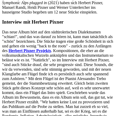
Symphonic Alps plugged
in
(2021) haben sich Herbert Pixner,
Manuel Randi, Heidi Pixner und Werner Unterlercher ins
hauseigene Studio begeben um 12 neue Stücke einspielen.
Interview mit Herbert Pixner
Das neue Album hört auf den südtirolerischen Dialektnamen
"schian!", und das was darauf zu hören ist, kann man tatsächlich als
"schön" bezeichnen. Die Stücke tragen eine große Schönheit in sich
und gehen ein wenig "back to the roots" - zurück zu den Anfängen
des
Herbert Pixner Projekts
. Kompositionen, die eher an die
volksmusikalischen Wurzeln anknüpfen und das Instrumentarium so
belässt wie es ist. "Natürlich", so im Interview mit Herbert Pixner,
"sind auch Stücke drauf, die sehr progressiv sind. Diese Sounds, die
wir da verwenden, sind sehr stimmig geworden, und mit der neuen
Klangfarbe am Flügel finde ich es persönlich auch sehr spannend
zum Anhören.“ Mit dem Flügel ist der Pianist Alessandro Trebo
gemeint, der die Stammbesetzung erweitert. Gleich beim zweiten
Stück geht dieses Konzept sehr schön auf, weil es sehr unerwartet
kommt, dass ein Flügel das Intro spielt. Geschrieben wurde das
Album im Bewusstsein, dass es ein Album sein soll, das gut tut, wie
Herbert Pixner erzählt. "Wir hatten keine Lust zu provozieren und
das Publikum auf die Probe zu stellen. Man hat zurzeit eh so viel,
was man an Einflüssen außerhalb hat, sei es der Krieg, sei es die
Pandemie, Inflation, Arbeitslosigkeit - alles mögliche. Irgendwie