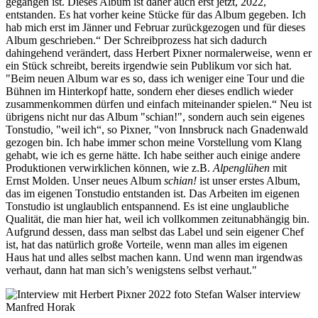
gegangen ist. Dieses Album ist daher auch erst jetzt, 2022,
entstanden. Es hat vorher keine Stücke für das Album gegeben. Ich
hab mich erst im Jänner und Februar zurückgezogen und für dieses
Album geschrieben.“ Der Schreibprozess hat sich dadurch
dahingehend verändert, dass Herbert Pixner normalerweise, wenn er
ein Stück schreibt, bereits irgendwie sein Publikum vor sich hat.
"Beim neuen Album war es so, dass ich weniger eine Tour und die
Bühnen im Hinterkopf hatte, sondern eher dieses endlich wieder
zusammenkommen dürfen und einfach miteinander spielen.“ Neu ist
übrigens nicht nur das Album "schian!", sondern auch sein eigenes
Tonstudio, "weil ich“, so Pixner, "von Innsbruck nach Gnadenwald
gezogen bin. Ich habe immer schon meine Vorstellung vom Klang
gehabt, wie ich es gerne hätte. Ich habe seither auch einige andere
Produktionen verwirklichen können, wie z.B.
Alpenglühen
mit
Ernst Molden. Unser neues Album
schian!
ist unser erstes Album,
das im eigenen Tonstudio entstanden ist. Das Arbeiten im eigenen
Tonstudio ist unglaublich entspannend. Es ist eine unglaubliche
Qualität, die man hier hat, weil ich vollkommen zeitunabhängig bin.
Aufgrund dessen, dass man selbst das Label und sein eigener Chef
ist, hat das natürlich große Vorteile, wenn man alles im eigenen
Haus hat und alles selbst machen kann. Und wenn man irgendwas
verhaut, dann hat man sich’s wenigstens selbst verhaut."