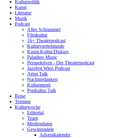
Kulturpolitik
Kunst
Literatur
Musik
Podcast
Alles Schrammel
Filmkultur
16+ Theaterpodcast
Kulturviertelstunde
Kunst.Kultur.Diskurs
Paladino Music
Perspektiven - Der Theaterpodcast
Jazzfest Wien Podcast
Artist Talk
Nachtgedanken
Kulturmenü
Popkultur Talk
Reise
Termine
Kulturwoche
Editorial
Team
Mediendaten
Gewinnspiele
Adventkalender