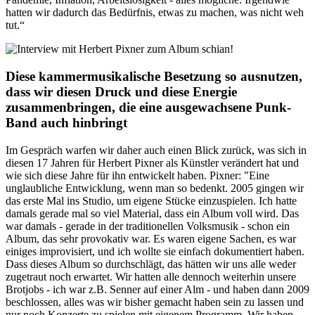
hatten wir dadurch das Bedürfnis, etwas zu machen, was nicht weh
tut.“
Diese kammermusikalische Besetzung so ausnutzen,
dass wir diesen Druck und diese Energie
zusammenbringen, die eine ausgewachsene Punk-
Band auch hinbringt
Im Gespräch warfen wir daher auch einen Blick zurück, was sich in
diesen 17 Jahren für Herbert Pixner als Künstler verändert hat und
wie sich diese Jahre für ihn entwickelt haben. Pixner: "Eine
unglaubliche Entwicklung, wenn man so bedenkt. 2005 gingen wir
das erste Mal ins Studio, um eigene Stücke einzuspielen. Ich hatte
damals gerade mal so viel Material, dass ein Album voll wird. Das
war damals - gerade in der traditionellen Volksmusik - schon ein
Album, das sehr provokativ war. Es waren eigene Sachen, es war
einiges improvisiert, und ich wollte sie einfach dokumentiert haben.
Dass dieses Album so durchschlägt, das hätten wir uns alle weder
zugetraut noch erwartet. Wir hatten alle dennoch weiterhin unsere
Brotjobs - ich war z.B. Senner auf einer Alm - und haben dann 2009
beschlossen, alles was wir bisher gemacht haben sein zu lassen und
nur noch Konzerte zu spielen mit eigenem Programm. Wir haben