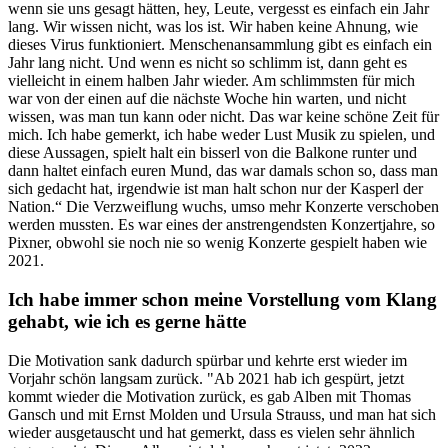
wenn sie uns gesagt hätten, hey, Leute, vergesst es einfach ein Jahr
lang. Wir wissen nicht, was los ist. Wir haben keine Ahnung, wie
dieses Virus funktioniert. Menschenansammlung gibt es einfach ein
Jahr lang nicht. Und wenn es nicht so schlimm ist, dann geht es
vielleicht in einem halben Jahr wieder. Am schlimmsten für mich
war von der einen auf die nächste Woche hin warten, und nicht
wissen, was man tun kann oder nicht. Das war keine schöne Zeit für
mich. Ich habe gemerkt, ich habe weder Lust Musik zu spielen, und
diese Aussagen, spielt halt ein bisserl von die Balkone runter und
dann haltet einfach euren Mund, das war damals schon so, dass man
sich gedacht hat, irgendwie ist man halt schon nur der Kasperl der
Nation.“ Die Verzweiflung wuchs, umso mehr Konzerte verschoben
werden mussten. Es war eines der anstrengendsten Konzertjahre, so
Pixner, obwohl sie noch nie so wenig Konzerte gespielt haben wie
2021.
Ich habe immer schon meine Vorstellung vom Klang
gehabt, wie ich es gerne hätte
Die Motivation sank dadurch spürbar und kehrte erst wieder im
Vorjahr schön langsam zurück. "Ab 2021 hab ich gespürt, jetzt
kommt wieder die Motivation zurück, es gab Alben mit Thomas
Gansch und mit Ernst Molden und Ursula Strauss, und man hat sich
wieder ausgetauscht und hat gemerkt, dass es vielen sehr ähnlich