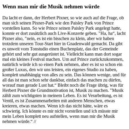
Wenn man mir die Musik nehmen würde
Da lacht er dann, der Herbert Pixner, so wie auch auf die Frage, ob
man sich seinen Pixner-Park wie den Paisley Park von Prince
vorstellen kann. So wie Prince seinen Paisley Park angelegt hatte,
konnte er dort zusätzlich auch Live-Konzerte geben. "Ha, ha“, lacht
Pixner also, "nein, es ist ein bisschen zu klein, aber wir haben
trotzdem unseren Tour-Start hier in Gnadenwald gemacht. Da gibt
es unweit vom Tonstudio einen Buchenplatz, das der Gemeinde
gehört und sehr gut ausgerüstet ist. Vielleicht kann man dort sogar
mal ein kleines Festival machen. Um auf Prince zurückzukommen,
natürlich würde ich so einen Park nehmen, aber es ist so schon ein
großer Luxus, den wir uns leisten, ein eigenes Studio zu haben,
komplett unabhängig von alles zu sein. Das können wenige, und für
all das ist man schon sehr dankbar, einfach das machen zu dürfen,
worauf man gerade Lust hat.“ Bleibt noch die Frage übrig, was für
Herbert Pixner die Grundmotivation ist, Musik zu machen. "Musik
zählt zum wichtigsten in meinem Leben. Es ist Verarbeitung, es ist
Ventil, es ist Zusammenarbeiten mit anderen Menschen, etwas
kreieren, etwas machen. Wenn ich das nicht hätte, wäre es
schwierig. Ich könnte es mir nicht vorstellen und ich müsste mir
mein Leben komplett neu aufstellen, wenn man mir die Musik
nehmen würde.“ //