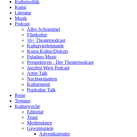
Kulturpolitik
Kunst
Literatur
Musik
Podcast
Alles Schrammel
Filmkultur
16+ Theaterpodcast
Kulturviertelstunde
Kunst.Kultur.Diskurs
Paladino Music
Perspektiven - Der Theaterpodcast
Jazzfest Wien Podcast
Artist Talk
Nachtgedanken
Kulturmenü
Popkultur Talk
Reise
Termine
Kulturwoche
Editorial
Team
Mediendaten
Gewinnspiele
Adventkalender