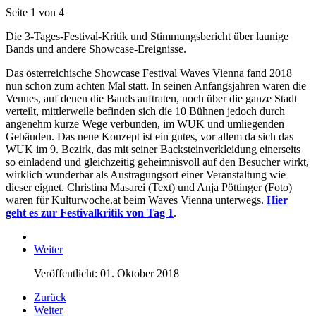
Seite 1 von 4
Die 3-Tages-Festival-Kritik und Stimmungsbericht über launige
Bands und andere Showcase-Ereignisse.
Das österreichische Showcase Festival Waves Vienna fand 2018
nun schon zum achten Mal statt. In seinen Anfangsjahren waren die
Venues, auf denen die Bands auftraten, noch über die ganze Stadt
verteilt, mittlerweile befinden sich die 10 Bühnen jedoch durch
angenehm kurze Wege verbunden, im WUK und umliegenden
Gebäuden. Das neue Konzept ist ein gutes, vor allem da sich das
WUK im 9. Bezirk, das mit seiner Backsteinverkleidung einerseits
so einladend und gleichzeitig geheimnisvoll auf den Besucher wirkt,
wirklich wunderbar als Austragungsort einer Veranstaltung wie
dieser eignet. Christina Masarei (Text) und Anja Pöttinger (Foto)
waren für Kulturwoche.at beim Waves Vienna unterwegs.
Hier
geht es zur Festivalkritik von Tag 1
.
Weiter
Veröffentlicht: 01. Oktober 2018
Zurück
Weiter