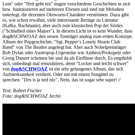
Lem" oder "Heit geht nix" tragen verschiedene Geschichten in sich
bzw. funktionieren auf mehreren Ebenen und sind mit Melodien
unterlegt, die dezenten Ohrwurm-Charakter verströmen. Dazu gibt
es, wie schon erwähnt, viele interessante Bezüge zu Literatur
(Kafka, Bachmann), aber auch zum klassischen Pop der Sixties
("Schlaflied eines Majors"). In diesem Licht ist es kein Wunder, dass
dog&SCHWOAZ den neuen Tonträger analog zum ersten Konzept-
Album der Popgeschichte, "Sgt. Pepper‘s Lonely Hearts Club
Band" von The Beatles angelegt hat. Aber auch Nobelpreisträger
Bob Dylan oder Austropop-Urgesteine wie Ambros/Prokopetz oder
Georg Danzer scheinen hie und da als Einflüsse durch. Es empfiehlt
sich, unbedingt mal reinzuhören, denn "Locker und leicht schwer"
von
dog&SCHWOAZ
ist ein sehr gelungenes Album, das sich
Aufmerksamkeit verdient. Oder um mit einem Songtitel zu
sprechen: "Des is ja ned nix". Nein, das ist sogar sehr super! //
Text: Robert Fischer
Foto: dog&SCHWOAZ Archiv