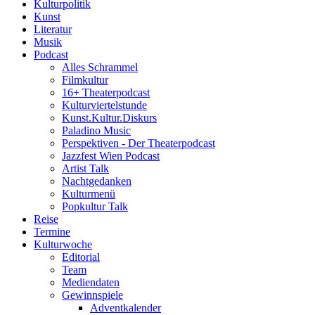
Kulturpolitik
Kunst
Literatur
Musik
Podcast
Alles Schrammel
Filmkultur
16+ Theaterpodcast
Kulturviertelstunde
Kunst.Kultur.Diskurs
Paladino Music
Perspektiven - Der Theaterpodcast
Jazzfest Wien Podcast
Artist Talk
Nachtgedanken
Kulturmenü
Popkultur Talk
Reise
Termine
Kulturwoche
Editorial
Team
Mediendaten
Gewinnspiele
Adventkalender