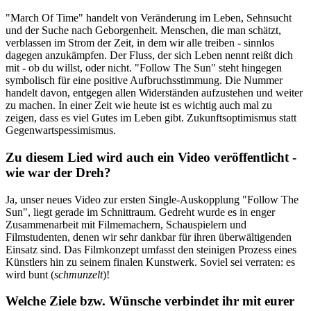
"March Of Time" handelt von Veränderung im Leben, Sehnsucht
und der Suche nach Geborgenheit. Menschen, die man schätzt,
verblassen im Strom der Zeit, in dem wir alle treiben - sinnlos
dagegen anzukämpfen. Der Fluss, der sich Leben nennt reißt dich
mit - ob du willst, oder nicht. "Follow The Sun" steht hingegen
symbolisch für eine positive Aufbruchsstimmung. Die Nummer
handelt davon, entgegen allen Widerständen aufzustehen und weiter
zu machen. In einer Zeit wie heute ist es wichtig auch mal zu
zeigen, dass es viel Gutes im Leben gibt. Zukunftsoptimismus statt
Gegenwartspessimismus.
Zu diesem Lied wird auch ein Video veröffentlicht -
wie war der Dreh?
Ja, unser neues Video zur ersten Single-Auskopplung "Follow The
Sun", liegt gerade im Schnittraum. Gedreht wurde es in enger
Zusammenarbeit mit Filmemachern, Schauspielern und
Filmstudenten, denen wir sehr dankbar für ihren überwältigenden
Einsatz sind. Das Filmkonzept umfasst den steinigen Prozess eines
Künstlers hin zu seinem finalen Kunstwerk. Soviel sei verraten: es
wird bunt (
schmunzelt
)!
Welche Ziele bzw. Wünsche verbindet ihr mit eurer