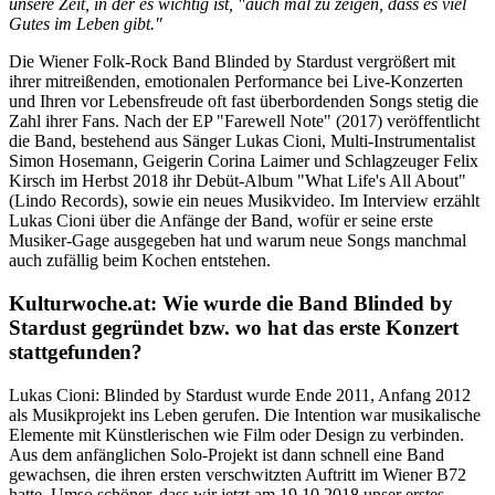
unsere Zeit, in der es wichtig ist, "auch mal zu zeigen, dass es viel
Gutes im Leben gibt."
Die Wiener Folk-Rock Band Blinded by Stardust vergrößert mit
ihrer mitreißenden, emotionalen Performance bei Live-Konzerten
und Ihren vor Lebensfreude oft fast überbordenden Songs stetig die
Zahl ihrer Fans. Nach der EP "Farewell Note" (2017) veröffentlicht
die Band, bestehend aus Sänger Lukas Cioni, Multi-Instrumentalist
Simon Hosemann, Geigerin Corina Laimer und Schlagzeuger Felix
Kirsch im Herbst 2018 ihr Debüt-Album "What Life's All About"
(Lindo Records), sowie ein neues Musikvideo. Im Interview erzählt
Lukas Cioni über die Anfänge der Band, wofür er seine erste
Musiker-Gage ausgegeben hat und warum neue Songs manchmal
auch zufällig beim Kochen entstehen.
Kulturwoche.at: Wie wurde die Band Blinded by
Stardust gegründet bzw. wo hat das erste Konzert
stattgefunden?
Lukas Cioni: Blinded by Stardust wurde Ende 2011, Anfang 2012
als Musikprojekt ins Leben gerufen. Die Intention war musikalische
Elemente mit Künstlerischen wie Film oder Design zu verbinden.
Aus dem anfänglichen Solo-Projekt ist dann schnell eine Band
gewachsen, die ihren ersten verschwitzten Auftritt im Wiener B72
hatte. Umso schöner, dass wir jetzt am 19.10.2018 unser erstes