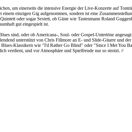
chen, um einerseits die intensive Energie der Live-Konzerte auf Tont
i einem einzigen Gig aufgenommen, sondern ist eine Zusammenstellung
Quintett oder sogar Sextett, ob Gäste wie Tastenmann Roland Guggenbi
umhaft gut eingespielt ist.
 Blues sind, oder ob Americana-, Soul- oder Gospel-Untertöne angesagt s
Blendend unterstützt von Chris Fillmore an E- und Slide-Gitarre und de
n Blues-Klassikern wie "I'd Rather Go Blind" oder "Since I Met You B
h verdient, und vor Atmosphäre und Spielfreude nur so strotzt. //