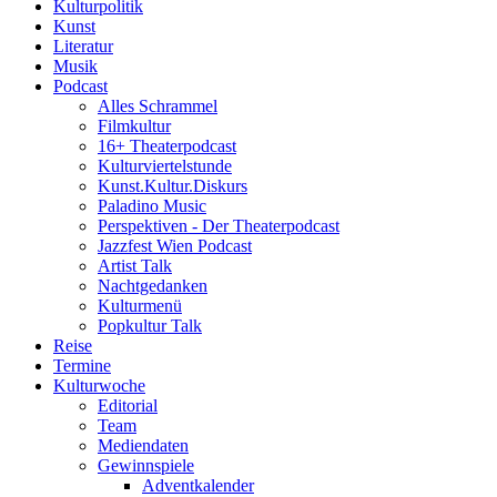
Kulturpolitik
Kunst
Literatur
Musik
Podcast
Alles Schrammel
Filmkultur
16+ Theaterpodcast
Kulturviertelstunde
Kunst.Kultur.Diskurs
Paladino Music
Perspektiven - Der Theaterpodcast
Jazzfest Wien Podcast
Artist Talk
Nachtgedanken
Kulturmenü
Popkultur Talk
Reise
Termine
Kulturwoche
Editorial
Team
Mediendaten
Gewinnspiele
Adventkalender