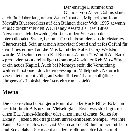
Der einstige Drummer und
Gitarrist von Albert Collins stand
auch fünf Jahre lang neben Walter Trout als Mitglied von John
Mayall's Bluesbreakers auf den Bühnen dieser Welt. 1995 gewann
er als Solokünstler den WC Handy Award als 'Best Blues
Newcomer'. Mittlerweile gehört er zu den Veteranen der
internationalen Szene, bekannt für sein besonders ausdruckstarkes
Gitarrenspiel. Sein ungemein grooviger Sound und tiefes Gefühl für
den Blues erinnert an die Musik, mit der Robert Cray Weltstar
wurde. Mit seinem ersten Ruf Records-Album "I Want It All Back"
- produziert vom dreimaligen Grammy-Gewinner Keb Mo - öffnet
er ein neues Kapitel. Auch bei Montoya steht die Vermittlung
wahrer Emotionen durch den Gesang im Mittelpunkt. Natürlich
verzichtet er nicht völlig auf seine flinken Gitarrensoli (die er
übrigens als Linkshänder "verkehrt rum" spielt).
Meena
Die österreichische Sängerin kommt aus der Rock-Blues-Ecke und
besticht durch Brisanz und Vielseitigkeit. Egal, was sie singt - ob
einen Etta James-Klassiker oder einen ihrer eigenen 'Songs for
Extasy' - jedes Stück trägt ihren unverkennbaren Stempel. Wie ihre
Fans in Österreich wissen, ist Meena auf der Bühne immer mit Leib
und Seele dabei. Sie macht aus der Traditionen der Blues- und