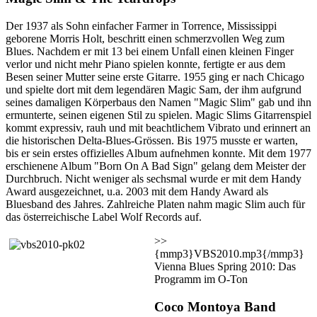
Der 1937 als Sohn einfacher Farmer in Torrence, Mississippi
geborene Morris Holt, beschritt einen schmerzvollen Weg zum
Blues. Nachdem er mit 13 bei einem Unfall einen kleinen Finger
verlor und nicht mehr Piano spielen konnte, fertigte er aus dem
Besen seiner Mutter seine erste Gitarre. 1955 ging er nach Chicago
und spielte dort mit dem legendären Magic Sam, der ihm aufgrund
seines damaligen Körperbaus den Namen "Magic Slim" gab und ihn
ermunterte, seinen eigenen Stil zu spielen. Magic Slims Gitarrenspiel
kommt expressiv, rauh und mit beachtlichem Vibrato und erinnert an
die historischen Delta-Blues-Grössen. Bis 1975 musste er warten,
bis er sein erstes offizielles Album aufnehmen konnte. Mit dem 1977
erschienene Album "Born On A Bad Sign" gelang dem Meister der
Durchbruch. Nicht weniger als sechsmal wurde er mit dem Handy
Award ausgezeichnet, u.a. 2003 mit dem Handy Award als
Bluesband des Jahres. Zahlreiche Platen nahm magic Slim auch für
das österreichische Label Wolf Records auf.
>>
{mmp3}VBS2010.mp3{/mmp3}
Vienna Blues Spring 2010: Das
Programm im O-Ton
Coco Montoya Band