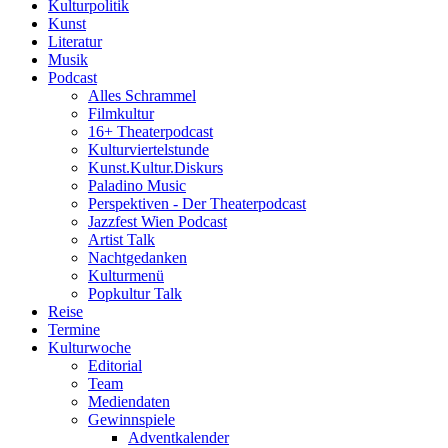
Kulturpolitik
Kunst
Literatur
Musik
Podcast
Alles Schrammel
Filmkultur
16+ Theaterpodcast
Kulturviertelstunde
Kunst.Kultur.Diskurs
Paladino Music
Perspektiven - Der Theaterpodcast
Jazzfest Wien Podcast
Artist Talk
Nachtgedanken
Kulturmenü
Popkultur Talk
Reise
Termine
Kulturwoche
Editorial
Team
Mediendaten
Gewinnspiele
Adventkalender