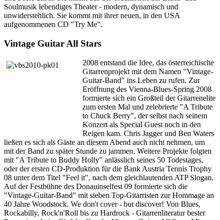
Soulmusik lebendiges Theater - modern, dynamisch und
unwiderstehlich. Sie kommt mit ihrer neuen, in den USA
aufgenommenen CD "Try Me".
Vintage Guitar All Stars
2008 entstand die Idee, das österreichische
Gitarrenprojekt mit dem Namen "Vintage-
Guitar-Band" ins Leben zu rufen. Zur
Eröffnung des Vienna-Blues-Spring 2008
formierte sich ein Großteil der Gitarrenelite
zum ersten Mal und zelebrierte "A Tribute
to Chuck Berry", der selbst nach seinem
Konzert als Special Guest noch in den
Reigen kam. Chris Jagger und Ben Waters
ließen es sich als Gäste an diesem Abend auch nicht nehmen, um
mit der Band zu später Stunde zu jammen. Weitere Projekte folgten
mit "A Tribute to Buddy Holly" anlässlich seines 50 Todestages,
oder der ersten CD-Produktion für die Bank Austria Tennis Trophy
08 unter dem Titel "Feel it", nach dem gleichlautenden ATP Slogan.
Auf der Festbühne des Donauinselfest 09 formierte sich die
"Vintage-Guitar-Band" mit sieben Top-Gitarristen zur Hommage an
40 Jahre Woodstock. We don't cover - but discover! Von Blues,
Rockabilly, Rock'n'Roll bis zu Hardrock - Gitarrenliteratur bester