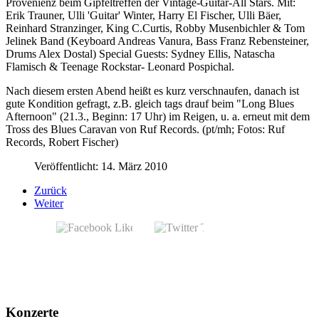
Provenienz beim Gipfeltreffen der Vintage-Guitar-All Stars. Mit:
Erik Trauner, Ulli 'Guitar' Winter, Harry El Fischer, Ulli Bäer,
Reinhard Stranzinger, King C.Curtis, Robby Musenbichler & Tom
Jelinek Band (Keyboard Andreas Vanura, Bass Franz Rebensteiner,
Drums Alex Dostal) Special Guests: Sydney Ellis, Natascha
Flamisch & Teenage Rockstar- Leonard Pospichal.
Nach diesem ersten Abend heißt es kurz verschnaufen, danach ist
gute Kondition gefragt, z.B. gleich tags drauf beim "Long Blues
Afternoon" (21.3., Beginn: 17 Uhr) im Reigen, u. a. erneut mit dem
Tross des Blues Caravan von Ruf Records. (pt/mh; Fotos: Ruf
Records, Robert Fischer)
Veröffentlicht: 14. März 2010
Zurück
Weiter
Konzerte