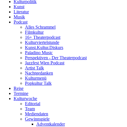
Kulturpolitik
Kunst
Literatur
Musik
Podcast
Alles Schrammel
Filmkultur
16+ Theaterpodcast
Kulturviertelstunde
Kunst.Kultur.Diskurs
Paladino Music
Perspektiven - Der Theaterpodcast
Jazzfest Wien Podcast
Artist Talk
Nachtgedanken
Kulturmenü
Popkultur Talk
Reise
Termine
Kulturwoche
Editorial
Team
Mediendaten
Gewinnspiele
Adventkalender