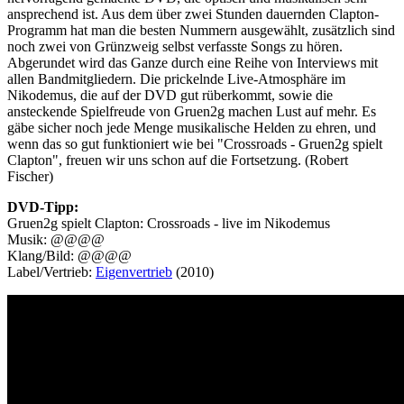
ansprechend ist. Aus dem über zwei Stunden dauernden Clapton-
Programm hat man die besten Nummern ausgewählt, zusätzlich sind
noch zwei von Grünzweig selbst verfasste Songs zu hören.
Abgerundet wird das Ganze durch eine Reihe von Interviews mit
allen Bandmitgliedern. Die prickelnde Live-Atmosphäre im
Nikodemus, die auf der DVD gut rüberkommt, sowie die
ansteckende Spielfreude von Gruen2g machen Lust auf mehr. Es
gäbe sicher noch jede Menge musikalische Helden zu ehren, und
wenn das so gut funktioniert wie bei "Crossroads - Gruen2g spielt
Clapton", freuen wir uns schon auf die Fortsetzung. (Robert
Fischer)
DVD-Tipp:
Gruen2g spielt Clapton: Crossroads - live im Nikodemus
Musik: @@@@
Klang/Bild: @@@@
Label/Vertrieb:
Eigenvertrieb
(2010)