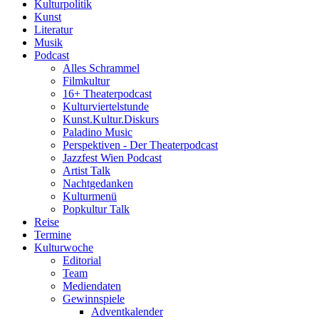
Kulturpolitik
Kunst
Literatur
Musik
Podcast
Alles Schrammel
Filmkultur
16+ Theaterpodcast
Kulturviertelstunde
Kunst.Kultur.Diskurs
Paladino Music
Perspektiven - Der Theaterpodcast
Jazzfest Wien Podcast
Artist Talk
Nachtgedanken
Kulturmenü
Popkultur Talk
Reise
Termine
Kulturwoche
Editorial
Team
Mediendaten
Gewinnspiele
Adventkalender