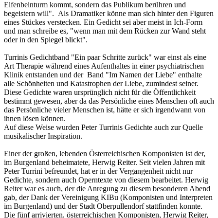
Elfenbeinturm kommt, sondern das Publikum berühren und
begeistern will". Als Dramatiker könne man sich hinter den Figuren
eines Stückes verstecken. Ein Gedicht sei aber meist in Ich-Form
und man schreibe es, "wenn man mit dem Rücken zur Wand steht
oder in den Spiegel blickt".
Turrinis Gedichtband "Ein paar Schritte zurück" war einst als eine
Art Therapie während eines Aufenthaltes in einer psychiatrischen
Klinik entstanden und der Band "Im Namen der Liebe" enthalte
alle Schönheiten und Katastrophen der Liebe, zumindest seiner.
Diese Gedichte waren ursprünglich nicht für die Öffentlichkeit
bestimmt gewesen, aber da das Persönliche eines Menschen oft auch
das Persönliche vieler Menschen ist, hätte er sich irgendwann von
ihnen lösen können.
Auf diese Weise wurden Peter Turrinis Gedichte auch zur Quelle
musikalischer Inspiration.
Einer der großen, lebenden Österreichischen Komponisten ist der,
im Burgenland beheimatete, Herwig Reiter. Seit vielen Jahren mit
Peter Turrini befreundet, hat er in der Vergangenheit nicht nur
Gedichte, sondern auch Operntexte von diesem bearbeitet. Herwig
Reiter war es auch, der die Anregung zu diesem besonderen Abend
gab, der Dank der Vereinigung KIBu (Komponisten und Interpreten
im Burgenland) und der Stadt Oberpullendorf stattfinden konnte.
Die fünf arrivierten, österreichischen Komponisten, Herwig Reiter,