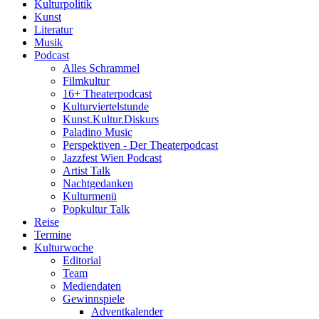
Kulturpolitik
Kunst
Literatur
Musik
Podcast
Alles Schrammel
Filmkultur
16+ Theaterpodcast
Kulturviertelstunde
Kunst.Kultur.Diskurs
Paladino Music
Perspektiven - Der Theaterpodcast
Jazzfest Wien Podcast
Artist Talk
Nachtgedanken
Kulturmenü
Popkultur Talk
Reise
Termine
Kulturwoche
Editorial
Team
Mediendaten
Gewinnspiele
Adventkalender