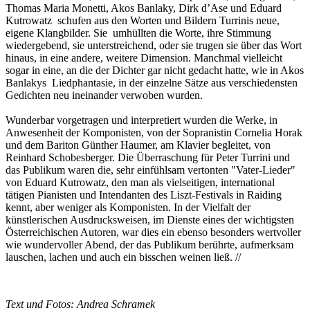
Thomas Maria Monetti, Akos Banlaky, Dirk d’Ase und Eduard
Kutrowatz schufen aus den Worten und Bildern Turrinis neue,
eigene Klangbilder. Sie umhüllten die Worte, ihre Stimmung
wiedergebend, sie unterstreichend, oder sie trugen sie über das Wort
hinaus, in eine andere, weitere Dimension. Manchmal vielleicht
sogar in eine, an die der Dichter gar nicht gedacht hatte, wie in Akos
Banlakys Liedphantasie, in der einzelne Sätze aus verschiedensten
Gedichten neu ineinander verwoben wurden.
Wunderbar vorgetragen und interpretiert wurden die Werke, in
Anwesenheit der Komponisten, von der Sopranistin Cornelia Horak
und dem Bariton Günther Haumer, am Klavier begleitet, von
Reinhard Schobesberger. Die Überraschung für Peter Turrini und
das Publikum waren die, sehr einfühlsam vertonten "Vater-Lieder"
von Eduard Kutrowatz, den man als vielseitigen, international
tätigen Pianisten und Intendanten des Liszt-Festivals in Raiding
kennt, aber weniger als Komponisten. In der Vielfalt der
künstlerischen Ausdrucksweisen, im Dienste eines der wichtigsten
Österreichischen Autoren, war dies ein ebenso besonders wertvoller
wie wundervoller Abend, der das Publikum berührte, aufmerksam
lauschen, lachen und auch ein bisschen weinen ließ. //
Text und Fotos: Andrea Schramek