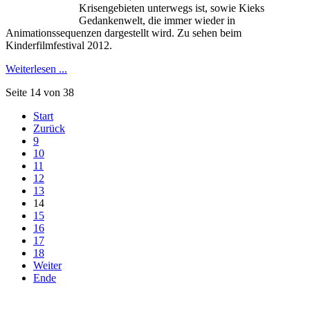
Krisengebieten unterwegs ist, sowie Kieks
Gedankenwelt, die immer wieder in
Animationssequenzen dargestellt wird. Zu sehen beim
Kinderfilmfestival 2012.
Weiterlesen ...
Seite 14 von 38
Start
Zurück
9
10
11
12
13
14
15
16
17
18
Weiter
Ende