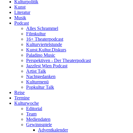
Kulturpolitik
Kunst
Literatur
Musik
Podcast
Alles Schrammel
Filmkultur
16+ Theaterpodcast
Kulturviertelstunde
Kunst.Kultur.Diskurs
Paladino Music
Perspektiven - Der Theaterpodcast
Jazzfest Wien Podcast
Artist Talk
Nachtgedanken
Kulturmenü
Popkultur Talk
Reise
Termine
Kulturwoche
Editorial
Team
Mediendaten
Gewinnspiele
Adventkalender