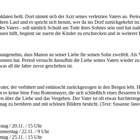
daten heilt. Dort nimmt sich der Arzt seines verletzten Vaters an. Perio
ren Lauf und es spricht sich herum, wer da ins Dorf zurückgekehrt ist
es Vaters -
soll nämlich Schuld am Tode ihres Sohnes sein und hat zud
en hilft, beginnt sie zuerst die Kinder zu erschrecken und in weiterer
 unangenehm, dass Manon an seiner Liebe für seinen Sohn zweifelt. Als 
onnen hat. Period versucht daraufhin die Liebe seines Vaters wieder zu 
 was all die Jahre zuvor geschehen ist.
ter, der verbittert und enttäuscht zurückgezogen in den Bergen lebt. 
 es keine böse Frau Rottenmayer, die sich schließlich eines Besseren bel
en über die Liebe und das Vergeben. Der Vater ist oft etwas furchterre
ermag zu berühren und mit schönen Bildern besticht. (Text: Susanne Jan
2012
g / 20.11. / 15 Uhr
rstag / 22.11. / 9 Uhr
g / 25.11. / 15 Uhr