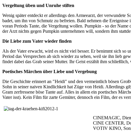
Vergeltung üben und Unruhe stiften
Wenig später entdeckt er allerdings den Armeearzt, der verwundete Sol
badet, um ihn von Schmutz zu befreien. Bald nehmen die Ereignisse ih
voran Periods Tante, die Vergeltung wollen. Pumpkin - so der Name d
der Arzt nichts gegen Pumpkin unternehmen will, sondern ihm stattdess
Die Liebe zum Vater wieder finden
Als der Vater erwacht, wird es nicht viel besser. Er benimmt sich so
Period das Versprechen ab sich wieder zu sehen, weil sie ihn lieb gew
findet dabei das Grab seiner Mutter. Ihr Geist erzählt ihm schließlich,
Poetisches Märchen über Liebe und Vergebung
Die Geschichte erinnert an "Heidi" und den vermeintlich bösen Großva
Sohn in seiner naiven Kindlichkeit hat Züge von Heidi. Allerdings gibt
Gram zerfressene böse Tante auf. Alles in allem ein poetisches Märch
Vater isst). Kein Film für zarte Gemüter, dennoch ein Film, der es v
Kinderfilmfestival 
CINEMAGIC, Diensta
CINE CENTER, Donne
VOTIV KINO, Sonnta