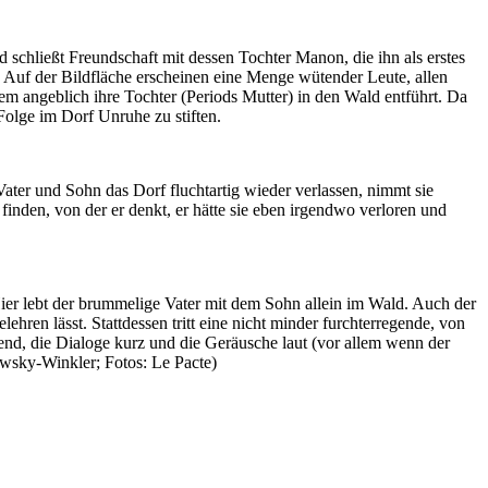
d schließt Freundschaft mit dessen Tochter Manon, die ihn als erstes
. Auf der Bildfläche erscheinen eine Menge wütender Leute, allen
em angeblich ihre Tochter (Periods Mutter) in den Wald entführt. Da
 Folge im Dorf Unruhe zu stiften.
Vater und Sohn das Dorf fluchtartig wieder verlassen, nimmt sie
finden, von der er denkt, er hätte sie eben irgendwo verloren und
Hier lebt der brummelige Vater mit dem Sohn allein im Wald. Auch der
ehren lässt. Stattdessen tritt eine nicht minder furchterregende, von
gend, die Dialoge kurz und die Geräusche laut (vor allem wenn der
owsky-Winkler; Fotos: Le Pacte)