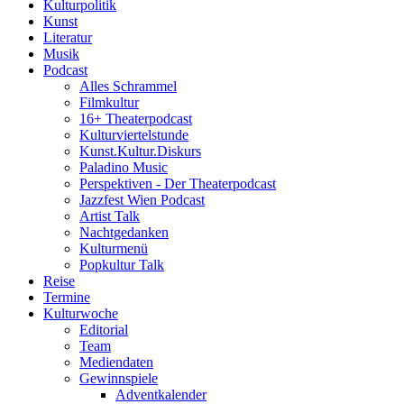
Kulturpolitik
Kunst
Literatur
Musik
Podcast
Alles Schrammel
Filmkultur
16+ Theaterpodcast
Kulturviertelstunde
Kunst.Kultur.Diskurs
Paladino Music
Perspektiven - Der Theaterpodcast
Jazzfest Wien Podcast
Artist Talk
Nachtgedanken
Kulturmenü
Popkultur Talk
Reise
Termine
Kulturwoche
Editorial
Team
Mediendaten
Gewinnspiele
Adventkalender