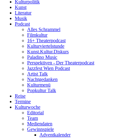
Kulturpolitik
Kunst
Literatur
Musik
Podcast
Alles Schrammel
Filmkultur
16+ Theaterpodcast
Kulturviertelstunde
Kunst.Kultur.Diskurs
Paladino Music
Perspektiven - Der Theaterpodcast
Jazzfest Wien Podcast
Artist Talk
Nachtgedanken
Kulturmenü
Popkultur Talk
Reise
Termine
Kulturwoche
Editorial
Team
Mediendaten
Gewinnspiele
Adventkalender