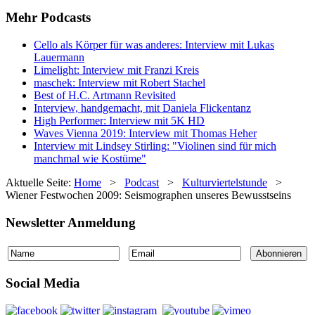
Mehr Podcasts
Cello als Körper für was anderes: Interview mit Lukas
Lauermann
Limelight: Interview mit Franzi Kreis
maschek: Interview mit Robert Stachel
Best of H.C. Artmann Revisited
Interview, handgemacht, mit Daniela Flickentanz
High Performer: Interview mit 5K HD
Waves Vienna 2019: Interview mit Thomas Heher
Interview mit Lindsey Stirling: "Violinen sind für mich
manchmal wie Kostüme"
Aktuelle Seite:
Home
>
Podcast
>
Kulturviertelstunde
>
Wiener Festwochen 2009: Seismographen unseres Bewusstseins
Newsletter Anmeldung
Social Media